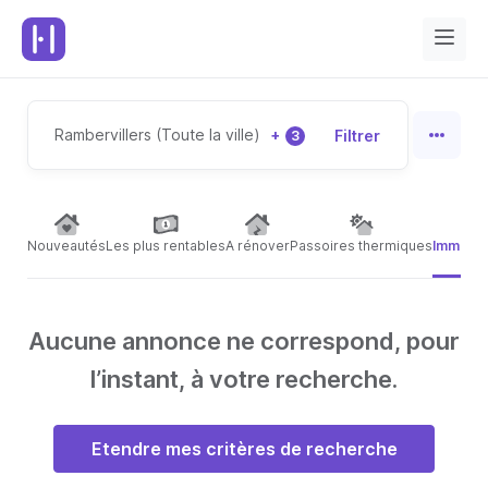
Rambervillers (Toute la ville)
+
Filtrer
3
Nouveautés
Les plus rentables
A rénover
Passoires thermiques
Immeubl
Aucune annonce ne correspond, pour
l’instant, à votre recherche.
Etendre mes critères de recherche