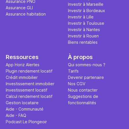
Assurance PNO
question.
sans jamais
Investir à Marseille
Assurance GLI
points de 
Investir à Bordeaux
Assurance habitation
propose un
Investir à Lille
et accessib
Investir à Toulouse
Investir à Nantes
Investir à Rouen
Biens rentables
Ressources
À propos
App Horiz Alertes
Qui sommes-nous ?
Plugin rendement locatif
Tarifs
Crédit immobilier
Devenir partenaire
Investissement immobilier
Nos CGV
Investissement locatif
Nous contacter
Calcul rendement locatif
Suggestions de
Gestion locataire
fonctionnalités
Aide - Communauté
Aide - FAQ
Podcast Le Plongeoir