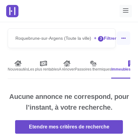
Roquebrune-sur-Argens (Toute la ville)
+
Filtrer
3
Nouveautés
Les plus rentables
A rénover
Passoires thermiques
Immeubles de 
Aucune annonce ne correspond, pour
l’instant, à votre recherche.
Etendre mes critères de recherche