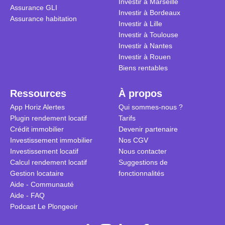
Investir à Marseille
Assurance GLI
vue. Cette 
Investir à Bordeaux
Assurance habitation
approche si
Investir à Lille
tous.
Investir à Toulouse
Investir à Nantes
Investir à Rouen
Biens rentables
Ressources
À propos
App Horiz Alertes
Qui sommes-nous ?
Plugin rendement locatif
Tarifs
Crédit immobilier
Devenir partenaire
Investissement immobilier
Nos CGV
Investissement locatif
Nous contacter
Calcul rendement locatif
Suggestions de
Gestion locataire
fonctionnalités
Aide - Communauté
Aide - FAQ
Podcast Le Plongeoir