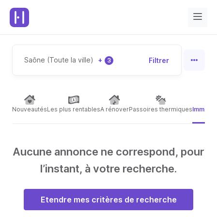
Saône (Toute la ville)
+
Filtrer
3
Nouveautés
Les plus rentables
A rénover
Passoires thermiques
Immeubl
Aucune annonce ne correspond, pour
l’instant, à votre recherche.
Etendre mes critères de recherche