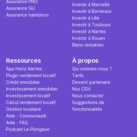
Assurance PNO
question.
sans jamais
Investir à Marseille
Assurance GLI
points de 
Investir à Bordeaux
Assurance habitation
propose un
Investir à Lille
et accessib
Investir à Toulouse
Investir à Nantes
Investir à Rouen
Biens rentables
Ressources
À propos
App Horiz Alertes
Qui sommes-nous ?
Plugin rendement locatif
Tarifs
Crédit immobilier
Devenir partenaire
Investissement immobilier
Nos CGV
Investissement locatif
Nous contacter
Calcul rendement locatif
Suggestions de
Gestion locataire
fonctionnalités
Aide - Communauté
Aide - FAQ
Podcast Le Plongeoir