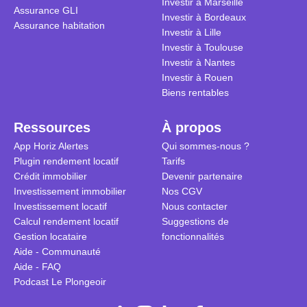
Investir à Marseille
Assurance GLI
vue. Cette 
Investir à Bordeaux
Assurance habitation
approche si
Investir à Lille
tous.
Investir à Toulouse
Investir à Nantes
Investir à Rouen
Biens rentables
Ressources
À propos
App Horiz Alertes
Qui sommes-nous ?
Plugin rendement locatif
Tarifs
Crédit immobilier
Devenir partenaire
Investissement immobilier
Nos CGV
Investissement locatif
Nous contacter
Calcul rendement locatif
Suggestions de
Gestion locataire
fonctionnalités
Aide - Communauté
Aide - FAQ
Podcast Le Plongeoir