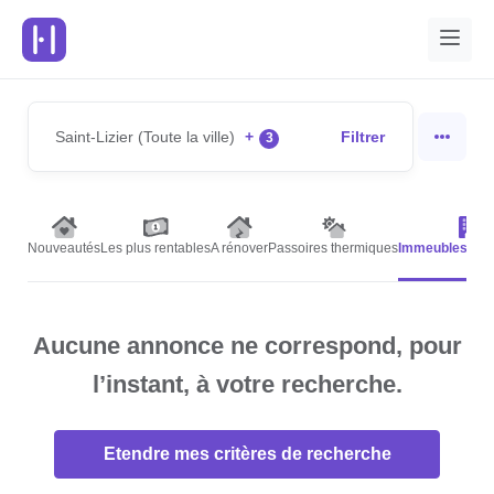
Saint-Lizier (Toute la ville)
+
Filtrer
3
Nouveautés
Les plus rentables
A rénover
Passoires thermiques
Immeubles de 
Aucune annonce ne correspond, pour
l’instant, à votre recherche.
Etendre mes critères de recherche