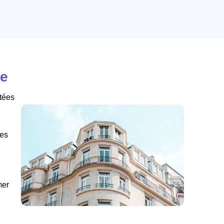
ne
tées
des
mer