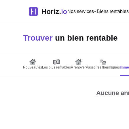
Nos services
Biens rentables
Trouver
un bien rentable
Nouveautés
Les plus rentables
A rénover
Passoires thermiques
Immeu
Aucune ann