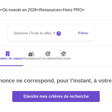
Où investir en 2026
Ressources
Horiz PRO
Sissonne (Toute la ville)
+
Filtrer
3
bles de rapport
Touristiques
Colocations
Déjà loués
once ne correspond, pour l’instant, à votre
Etendre mes critères de recherche