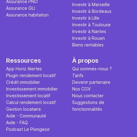
Assurance PNO
question.
sans jamais
Investir à Marseille
Assurance GLI
points de 
Investir à Bordeaux
Assurance habitation
propose un
Investir à Lille
et accessib
Investir à Toulouse
Investir à Nantes
Investir à Rouen
Biens rentables
Ressources
À propos
App Horiz Alertes
Qui sommes-nous ?
Plugin rendement locatif
Tarifs
Crédit immobilier
Devenir partenaire
Investissement immobilier
Nos CGV
Investissement locatif
Nous contacter
Calcul rendement locatif
Suggestions de
Gestion locataire
fonctionnalités
Aide - Communauté
Aide - FAQ
Podcast Le Plongeoir