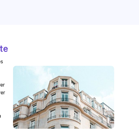
te
es
er
ver
à