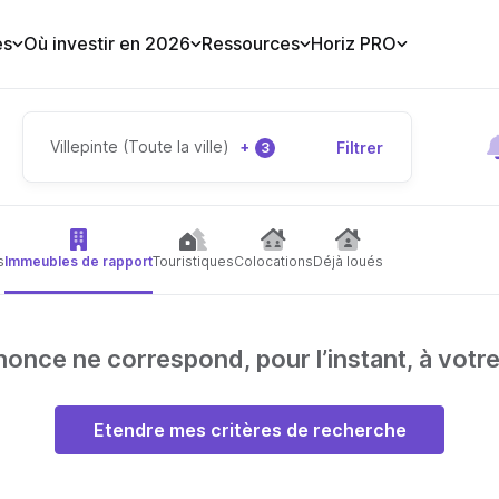
es
Où investir en 2026
Ressources
Horiz PRO
Villepinte (Toute la ville)
+
Filtrer
3
s
Immeubles de rapport
Touristiques
Colocations
Déjà loués
nce ne correspond, pour l’instant, à votr
Etendre mes critères de recherche