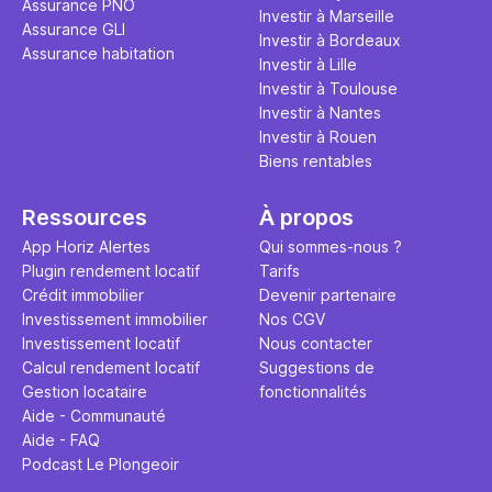
Assurance PNO
question.
sans jamais
Investir à Marseille
Assurance GLI
points de 
Investir à Bordeaux
Assurance habitation
propose un
Investir à Lille
et accessib
Investir à Toulouse
Investir à Nantes
Investir à Rouen
Biens rentables
Ressources
À propos
App Horiz Alertes
Qui sommes-nous ?
Plugin rendement locatif
Tarifs
Crédit immobilier
Devenir partenaire
Investissement immobilier
Nos CGV
Investissement locatif
Nous contacter
Calcul rendement locatif
Suggestions de
Gestion locataire
fonctionnalités
Aide - Communauté
Aide - FAQ
Podcast Le Plongeoir