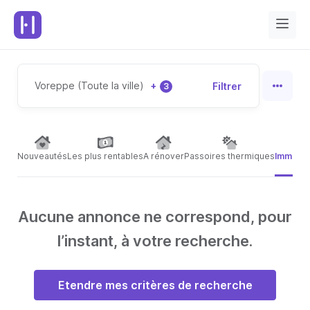
Voreppe (Toute la ville)
+
Filtrer
3
Nouveautés
Les plus rentables
A rénover
Passoires thermiques
Immeubl
Aucune annonce ne correspond, pour
l’instant, à votre recherche.
Etendre mes critères de recherche