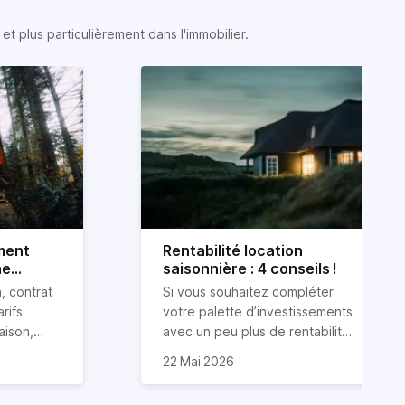
t plus particulièrement dans l'immobilier.
ment
Rentabilité location
ne
saisonnière : 4 conseils !
, contrat
Si vous souhaitez compléter
arifs
votre palette d’investissements
aison,
avec un peu plus de rentabilité,
s
e
que vous ayez déjà un pied
22 Mai 2026
 la
ns ce
dans l’immobilier ou non, alors
e
e. Le
la LCD (Location de Courte