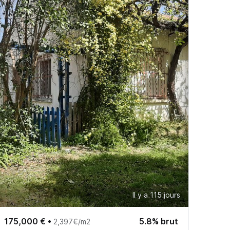
Il y a 115 jours
175,000 €
•
5.8% brut
2,397€/m2