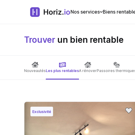
Nos services
Biens rentabl
Trouver
un bien rentable
Nouveautés
Les plus rentables
A rénover
Passoires thermique
Exclusivité