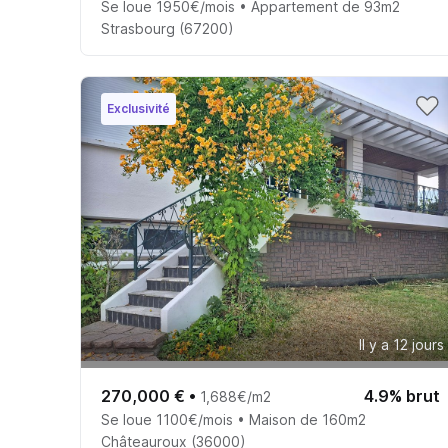
Se loue 1950€/mois • Appartement de 93m2
Strasbourg (67200)
Exclusivité
Il y a 12 jours
270,000 €
•
4.9% brut
1,688€/m2
Se loue 1100€/mois • Maison de 160m2
Châteauroux (36000)