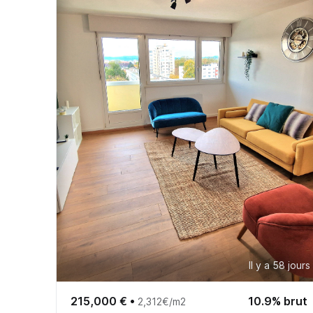
Il y a 58 jours
215,000 €
•
10.9% brut
2,312€/m2