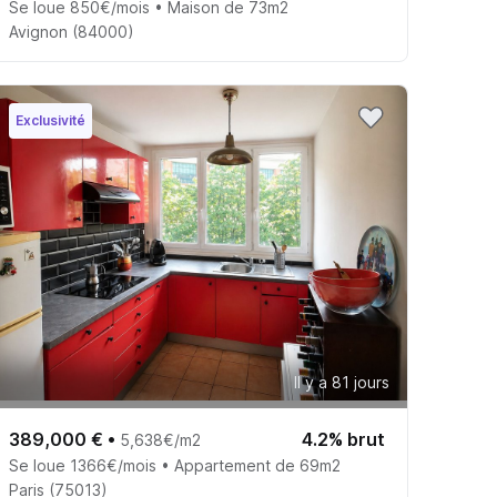
Se loue 850€/mois • Maison de 73m2
Avignon (84000)
Exclusivité
Il y a 81 jours
389,000 €
•
4.2% brut
5,638€/m2
Se loue 1366€/mois • Appartement de 69m2
Paris (75013)