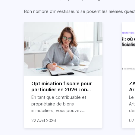
Bon nombre d'investisseurs se posent les mêmes question
Optimisation fiscale pour
ZA
particulier en 2026 : on
Ar
vous explique tout
so
En tant que contribuable et
Le
propriétaire de biens
Art
immobiliers, vous pouvez
de
chercher à faire baisser votre
str
C'e
22 Avril 2026
07
imposition en optimisant votre
de
pl
fiscalité. Il existe de
re
De