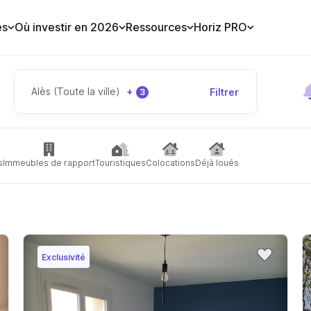
es
Où investir en 2026
Ressources
Horiz PRO
Alès (Toute la ville)
+
Filtrer
3
s
Immeubles de rapport
Touristiques
Colocations
Déjà loués
Exclusivité