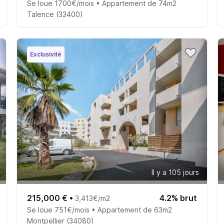
Se loue 1700€/mois • Appartement de 74m2
Talence (33400)
Exclusivité
Il y a 105 jours
215,000 €
•
4.2% brut
3,413€/m2
Se loue 751€/mois • Appartement de 63m2
Montpellier (34080)