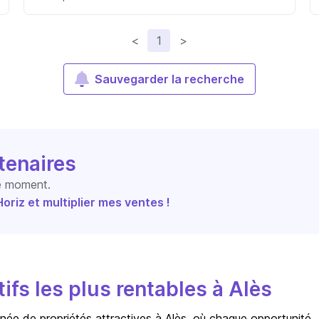
<
1
>
Sauvegarder la recherche
tenaires
le moment.
riz et multiplier mes ventes !
ifs les plus rentables à Alès
e de propriétés attractives à Alès, où chaque opportunité