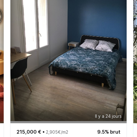
Il y a 24 jours
215,000 €
•
9.5% brut
2,905€/m2