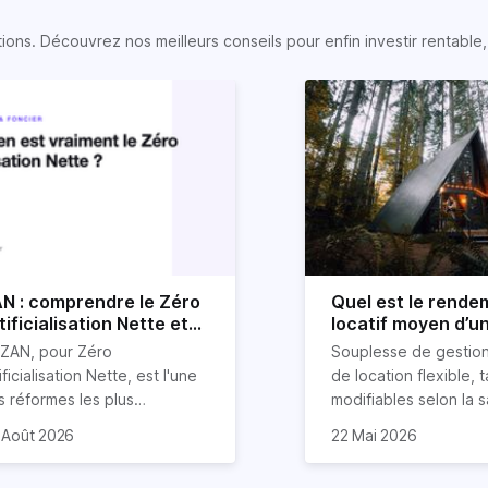
s. Découvrez nos meilleurs conseils pour enfin investir rentable, e
N : comprendre le Zéro
Quel est le rende
tificialisation Nette et
locatif moyen d’u
n impact sur l'immobilier
location Airbnb ?
 ZAN, pour Zéro
Souplesse de gestion
ificialisation Nette, est l'une
de location flexible, t
s réformes les plus
modifiables selon la s
ucturantes pour l'immobilier
st aussi l'un des sujets les
réduction des risque
La rentabilité de votr
 Août 2026
22 Mai 2026
s prochaines décennies. Il
us mal documentés en ligne.
d’impayés de loyers…
appartement sera da
dessine les règles du foncier
puis deux ans, les tentatives
location courte duré
cas 2,6 fois supérieur