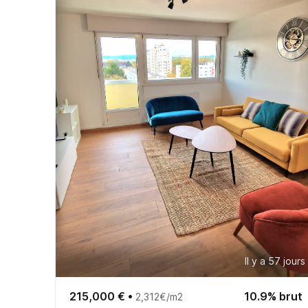
Il y a 57 jours
215,000 €
•
10.9% brut
2,312€/m2