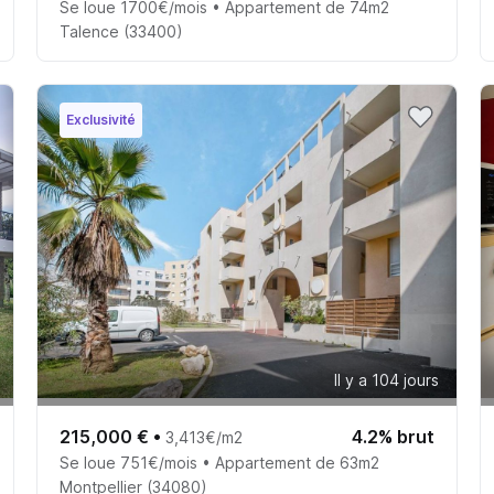
Se loue 1700€/mois • Appartement de 74m2
Talence (33400)
Exclusivité
Il y a 104 jours
215,000 €
•
4.2% brut
3,413€/m2
Se loue 751€/mois • Appartement de 63m2
Montpellier (34080)