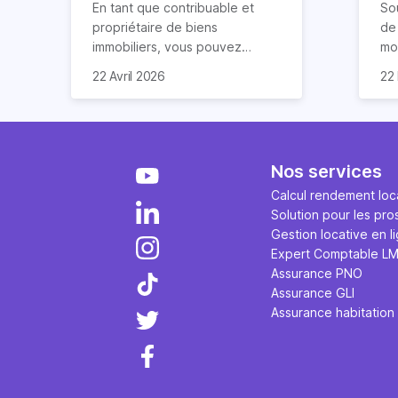
vous explique tout
lo
En tant que contribuable et
So
propriétaire de biens
de 
immobiliers, vous pouvez
mod
chercher à faire baisser votre
ré
La 
22 Avril 2026
22
imposition en optimisant votre
d’
ap
fiscalité. Il existe de
lo
cas
nombreuses méthodes légales
co
re
pour en profiter. Retrouvez
ava
pe
toutes les explications dans
ég
fon
Nos services
notre article.
par
em
Calcul rendement loca
sur
tau
Solution pour les pro
via
d’e
Gestion locative en l
ges
Expert Comptable L
art
Assurance PNO
Assurance GLI
Assurance habitation