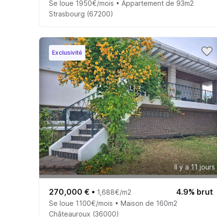
Se loue 1950€/mois • Appartement de 93m2
Strasbourg (67200)
Exclusivité
Il y a 11 jours
270,000 €
•
4.9% brut
1,688€/m2
Se loue 1100€/mois • Maison de 160m2
Châteauroux (36000)