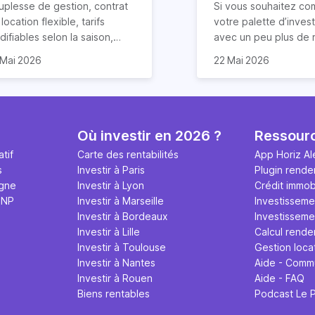
cation Airbnb ?
uplesse de gestion, contrat
Si vous souhaitez co
location flexible, tarifs
votre palette d’inves
ifiables selon la saison,
avec un peu plus de r
duction des risques
rentabilité de votre
que vous ayez déjà u
 Mai 2026
22 Mai 2026
impayés de loyers… la
partement sera dans ce
dans l’immobilier ou n
cation courte durée
 2,6 fois supérieure. Le
la LCD (Location de 
mporte de nombreux
ndement locatif sur Airbnb
Durée) peut être un
ntages. Elle offre
ut cependant varier en
solution ! Eh oui, la re
alement un rendement
ction de plusieurs facteurs :
de la location saisonn
Où investir en 2026 ?
Ressour
ticulièrement attractif,
placement du logement,
potentiellement très 
tif
Carte des rentabilités
App Horiz Al
tout si vous louez votre bien
x d’occupation, frais
condition de prendre
s
Investir à Paris
Plugin rende
 Airbnb.
xploitation et qualité de
compte quelques par
igne
Investir à Lyon
Crédit immobi
tion. Les détails dans cet
et surtout, à conditi
MNP
Investir à Marseille
Investisseme
icle.
pas tout miser dessus
Investir à Bordeaux
Investissemen
nous y reviendrons. V
Investir à Lille
Calcul rende
4 conseils précieux 
Investir à Toulouse
Gestion loca
réussir votre nouveau
Investir à Nantes
Aide - Comm
location Airbnb !
Investir à Rouen
Aide - FAQ
Biens rentables
Podcast Le 