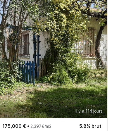
Il y a 114 jours
175,000 €
•
5.8% brut
2,397€/m2