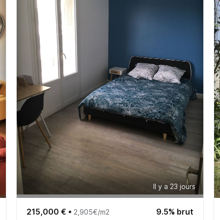
Il y a 23 jours
215,000 €
•
9.5% brut
2,905€/m2