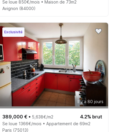
Se loue 850€/mois • Maison de 73m2
Avignon (84000)
Exclusivité
Il y a 80 jours
389,000 €
•
4.2% brut
5,638€/m2
Se loue 1366€/mois • Appartement de 69m2
Paris (75013)