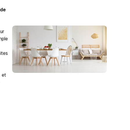
 de
ur
mple
ites
 et
e