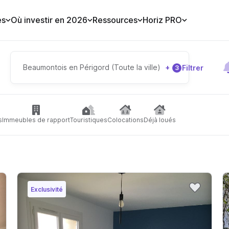
es
Où investir en 2026
Ressources
Horiz PRO
Beaumontois en Périgord (Toute la ville)
+
Filtrer
3
s
Immeubles de rapport
Touristiques
Colocations
Déjà loués
Exclusivité