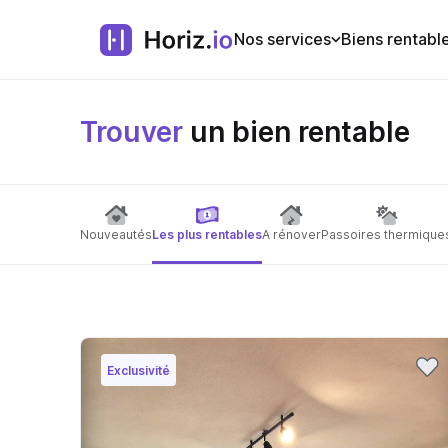
Nos services
Biens rentabl
Trouver
un bien rentable
Nouveautés
Les plus rentables
A rénover
Passoires thermique
Exclusivité