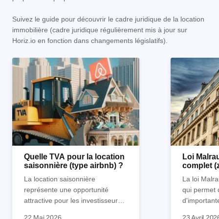
Suivez le guide pour découvrir le cadre juridique de la location
immobilière (cadre juridique régulièrement mis à jour sur
Horiz.io en fonction dans changements législatifs).
Quelle TVA pour la location
Loi Malrau
saisonnière (type airbnb) ?
complet (
condition
La location saisonnière
La loi Malra
représente une opportunité
qui permet 
attractive pour les investisseurs
d'important
souhaitant diversifier leur
d’impôts lor
22 Mai 2026
23 Avril 202