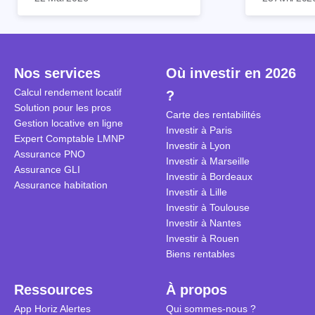
patrimoine et générer des
Et qu’a-t-on appris à la rentrée
immobilier. 
revenus complémentaires.
2024 ? Que l’assujettissement à
biens partic
Cependant, il est crucial de
la TVA est généralisé pour les
historique d
maîtriser les aspects fiscaux,
séjours dans une location
Quels sont 
notamment la TVA, afin
saisonnière dans certaines
quelles dém
Nos services
Où investir en 2026
d'optimiser cette activité.
conditions. On fait le point dans
pour en bén
Calcul rendement locatif
?
cet article.
guide compl
Solution pour les pros
Carte des rentabilités
Gestion locative en ligne
Investir à Paris
Expert Comptable LMNP
Investir à Lyon
Assurance PNO
Investir à Marseille
Assurance GLI
Investir à Bordeaux
Assurance habitation
Investir à Lille
Investir à Toulouse
Investir à Nantes
Investir à Rouen
Biens rentables
Ressources
À propos
App Horiz Alertes
Qui sommes-nous ?