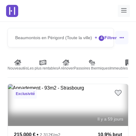
Beaumontois en Périgord (Toute la ville)
+
Filtrer
4
Nouveautés
Les plus rentables
A rénover
Passoires thermiques
Immeubles de r
Exclusivité
Il y a 59 jours
215,000 €
•
10.9% brut
2,312€/m2