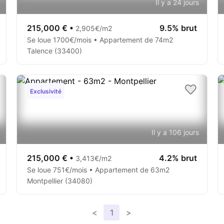
Il y a 24 jours
215,000 €
•
9.5% brut
2,905€/m2
Se loue 1700€/mois • Appartement de 74m2
Talence (33400)
Exclusivité
Il y a 106 jours
215,000 €
•
4.2% brut
3,413€/m2
Se loue 751€/mois • Appartement de 63m2
Montpellier (34080)
<
1
>