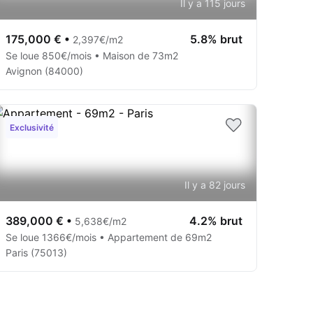
Il y a 115 jours
175,000 €
•
5.8% brut
2,397€/m2
Se loue 850€/mois • Maison de 73m2
Avignon (84000)
Exclusivité
Il y a 82 jours
389,000 €
•
4.2% brut
5,638€/m2
Se loue 1366€/mois • Appartement de 69m2
Paris (75013)