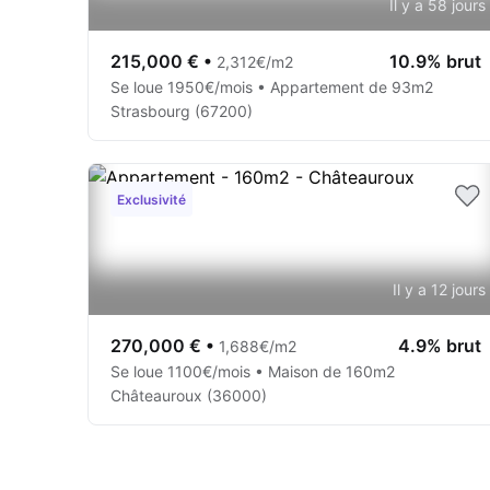
Il y a 58 jours
215,000 €
•
10.9% brut
2,312€/m2
Se loue 1950€/mois • Appartement de 93m2
Strasbourg (67200)
Exclusivité
Il y a 12 jours
270,000 €
•
4.9% brut
1,688€/m2
Se loue 1100€/mois • Maison de 160m2
Châteauroux (36000)