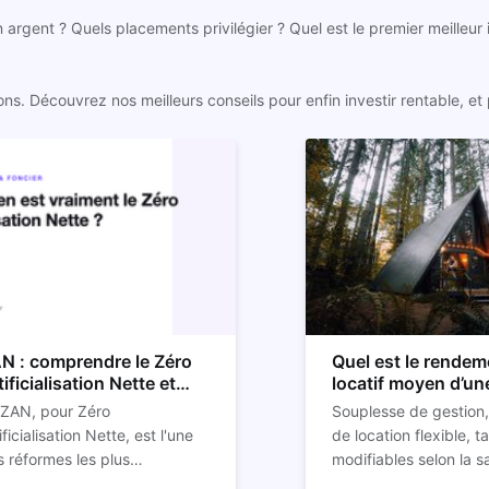
n argent ? Quels placements privilégier ? Quel est le premier meilleur
. Découvrez nos meilleurs conseils pour enfin investir rentable, et p
N : comprendre le Zéro
Quel est le rendem
tificialisation Nette et
locatif moyen d’un
n impact sur l'immobilier
location Airbnb ?
 ZAN, pour Zéro
Souplesse de gestion,
ificialisation Nette, est l'une
de location flexible, ta
 réformes les plus
modifiables selon la s
ucturantes pour l'immobilier
st aussi l'un des sujets les
réduction des risques
La rentabilité de votre