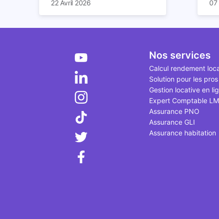
22 Avril 2026
07
imposition en optimisant votre
des
pl
fiscalité. Il existe de
red
Dep
nombreuses méthodes légales
et 
d'
pour en profiter. Retrouvez
ric
et 
toutes les explications dans
bât
bi
Nos services
notre article.
déc
Calcul rendement loca
qui
Solution pour les pros
le 
Gestion locative en li
Expert Comptable L
Assurance PNO
Assurance GLI
Assurance habitation