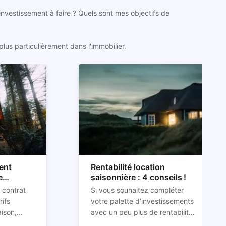
 investissement à faire ? Quels sont mes objectifs de
lus particulièrement dans l'immobilier.
ent
Rentabilité location
e
saisonnière : 4 conseils !
 contrat
Si vous souhaitez compléter
rifs
votre palette d’investissements
aison,
avec un peu plus de rentabilité,
 d’impayés
que vous ayez déjà un pied