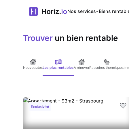
Nos services
Biens rentabl
Trouver
un bien rentable
Nouveautés
Les plus rentables
A rénover
Passoires thermiques
Imm
Exclusivité