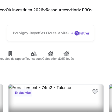
es
Où investir en 2026
Ressources
Horiz PRO
Bouvigny-Boyeffles (Toute la ville)
+
Filtrer
3
eubles de rapport
Touristiques
Colocations
Déjà loués
Exclusivité