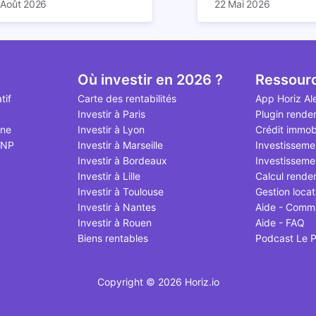
 Août 2026
22 Mai 2026
 prochaines décennies. Il
us mal documentés en ligne.
de loyers… la location
appartement sera da
essine les règles du foncier
uis deux ans, les tentatives
durée comporte de n
cas 2,6 fois supérieur
de la construction, et par
assouplissement se succèdent
avantages. Elle offre
rendement locatif sur
ochet la valeur des biens déjà
sont largement relayées, si
un rendement particu
peut cependant varie
is.
en que beaucoup d'articles
attractif, surtout si v
fonction de plusieurs 
Où investir en 2026 ?
Ressour
rivent un dispositif allégé
votre bien via Airbnb.
emplacement du loge
tif
Carte des rentabilités
App Horiz Al
, à ce jour, n'existe pas. Voici
d’occupation, frais d’e
Investir à Paris
Plugin rende
point à jour d'août 2026.
et qualité de gestion. 
gne
Investir à Lyon
Crédit immobi
dans cet article.
MNP
Investir à Marseille
Investisseme
Investir à Bordeaux
Investissemen
Investir à Lille
Calcul rende
Investir à Toulouse
Gestion locat
Investir à Nantes
Aide - Comm
Investir à Rouen
Aide - FAQ
Biens rentables
Podcast Le P
Copyright © 2026 Horiz.io