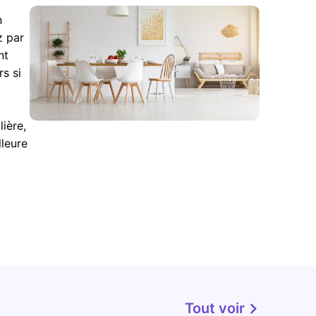
n
z par
nt
s si
ière,
lleure
Tout voir