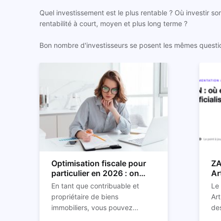
Quel investissement est le plus rentable ? Où investir so
rentabilité à court, moyen et plus long terme ?
Bon nombre d'investisseurs se posent les mêmes questions
Optimisation fiscale pour
ZA
particulier en 2026 : on
Ar
vous explique tout
so
En tant que contribuable et
Le
propriétaire de biens
Art
immobiliers, vous pouvez
des
chercher à faire baisser votre
str
C'e