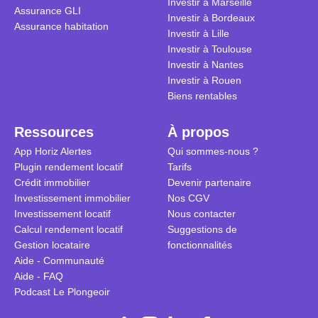
Investir à Marseille
Assurance GLI
vue. Cette 
Investir à Bordeaux
Assurance habitation
approche si
Investir à Lille
tous.
Investir à Toulouse
Investir à Nantes
Investir à Rouen
Biens rentables
Ressources
À propos
App Horiz Alertes
Qui sommes-nous ?
Plugin rendement locatif
Tarifs
Crédit immobilier
Devenir partenaire
Investissement immobilier
Nos CGV
Investissement locatif
Nous contacter
Calcul rendement locatif
Suggestions de
Gestion locataire
fonctionnalités
Aide - Communauté
Aide - FAQ
Podcast Le Plongeoir