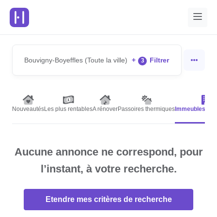
Bouvigny-Boyeffles (Toute la ville)
+
Filtrer
3
Nouveautés
Les plus rentables
A rénover
Passoires thermiques
Immeubles de 
Aucune annonce ne correspond, pour
l’instant, à votre recherche.
Etendre mes critères de recherche