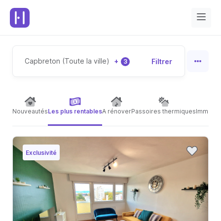
Capbreton (Toute la ville)
+
Filtrer
3
Nouveautés
Les plus rentables
A rénover
Passoires thermiques
Immeubl
Exclusivité