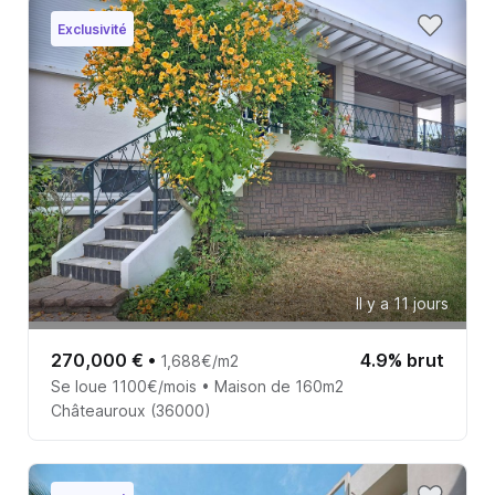
Exclusivité
Il y a 11 jours
270,000 €
•
4.9% brut
1,688€/m2
Se loue 1100€/mois • Maison de 160m2
Châteauroux (36000)