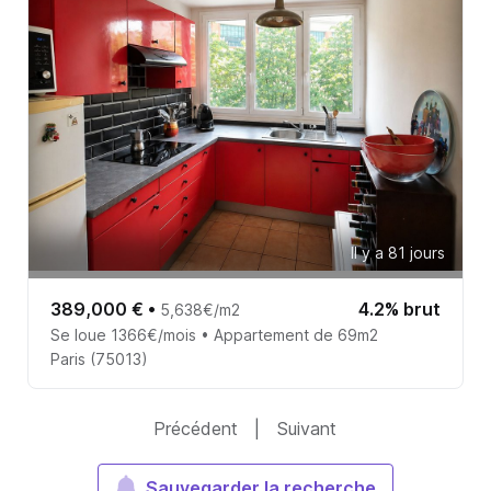
Il y a 81 jours
389,000 €
•
4.2% brut
5,638€/m2
Se loue 1366€/mois • Appartement de 69m2
Paris (75013)
Précédent
|
Suivant
Sauvegarder la recherche