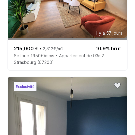
Il y a 57 jours
215,000 €
•
10.9% brut
2,312€/m2
Se loue 1950€/mois • Appartement de 93m2
Strasbourg (67200)
Exclusivité