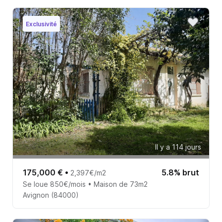
Exclusivité
Il y a 114 jours
175,000 €
•
5.8% brut
2,397€/m2
Se loue 850€/mois • Maison de 73m2
Avignon (84000)