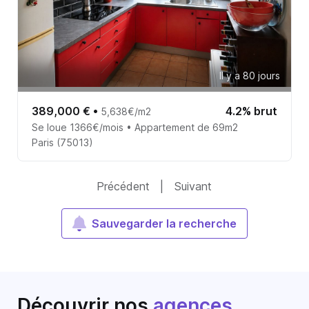
Il y a 80 jours
389,000 €
•
4.2% brut
5,638€/m2
Se loue 1366€/mois • Appartement de 69m2
Paris (75013)
Précédent
|
Suivant
Sauvegarder la recherche
Découvrir nos
agences