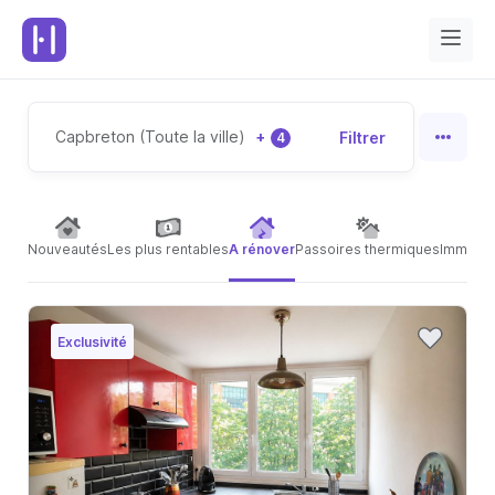
Capbreton (Toute la ville)
+
Filtrer
4
Nouveautés
Les plus rentables
A rénover
Passoires thermiques
Immeubl
Exclusivité