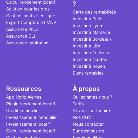
Calcul rendement locatif
?
qui, à ce jo
Solution pour les pros
le point à j
Carte des rentabilités
Gestion locative en ligne
Investir à Paris
Expert Comptable LMNP
Investir à Lyon
Assurance PNO
Investir à Marseille
Assurance GLI
Investir à Bordeaux
Assurance habitation
Investir à Lille
Investir à Toulouse
Investir à Nantes
Investir à Rouen
Biens rentables
Ressources
À propos
App Horiz Alertes
Qui sommes-nous ?
Plugin rendement locatif
Tarifs
Crédit immobilier
Devenir partenaire
Investissement immobilier
Nos CGV
Investissement locatif
Nous contacter
Calcul rendement locatif
Suggestions de
Gestion locataire
fonctionnalités