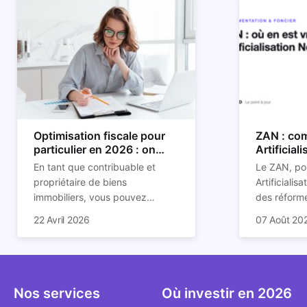
Optimisation fiscale pour
ZAN : com
particulier en 2026 : on
Artificial
vous explique tout
son impac
En tant que contribuable et
Le ZAN, po
propriétaire de biens
Artificialis
immobiliers, vous pouvez
des réforme
chercher à faire baisser votre
structurant
C'est aussi 
22 Avril 2026
07 Août 20
imposition en optimisant votre
des prochai
plus mal d
fiscalité. Il existe de
redessine l
Depuis deux
nombreuses méthodes légales
et de la con
d'assoupli
pour en profiter. Retrouvez
ricochet la
et sont lar
toutes les explications dans
bâtis.
bien que be
Nos services
Où investir en 2026
notre article.
décrivent u