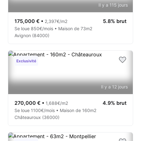
Il y a 115 jours
175,000 €
•
5.8% brut
2,397€/m2
Se loue 850€/mois • Maison de 73m2
Avignon (84000)
Exclusivité
Il y a 12 jours
270,000 €
•
4.9% brut
1,688€/m2
Se loue 1100€/mois • Maison de 160m2
Châteauroux (36000)