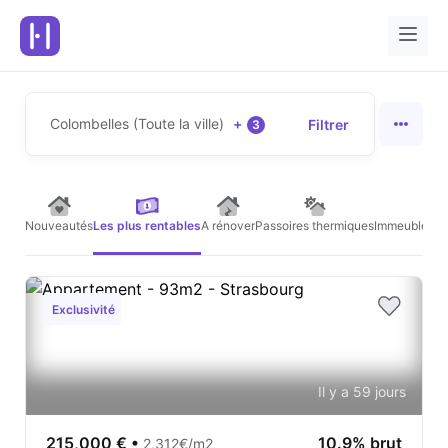
Colombelles (Toute la ville)
+
Filtrer
3
Nouveautés
Les plus rentables
A rénover
Passoires thermiques
Immeubles de
Exclusivité
Il y a 59 jours
215,000 €
•
10.9% brut
2,312€/m2