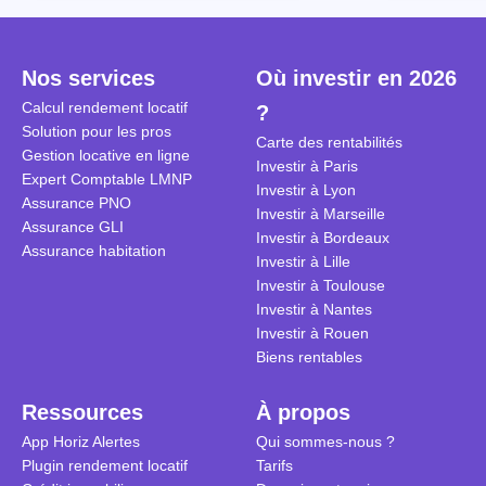
Cependant, il est crucial de
la TVA est généralisé pour les
historique d
maîtriser les aspects fiscaux,
séjours dans une location
Quels sont 
notamment la TVA, afin
saisonnière dans certaines
quelles dém
Nos services
Où investir en 2026
d'optimiser cette activité.
conditions. On fait le point dans
pour en bén
Calcul rendement locatif
?
cet article.
guide compl
Solution pour les pros
Carte des rentabilités
Gestion locative en ligne
Investir à Paris
Expert Comptable LMNP
Investir à Lyon
Assurance PNO
Investir à Marseille
Assurance GLI
Investir à Bordeaux
Assurance habitation
Investir à Lille
Investir à Toulouse
Investir à Nantes
Investir à Rouen
Biens rentables
Ressources
À propos
App Horiz Alertes
Qui sommes-nous ?
Plugin rendement locatif
Tarifs