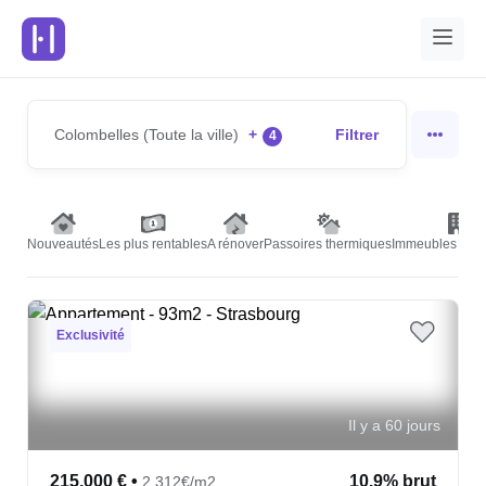
Colombelles (Toute la ville)
+
Filtrer
4
Nouveautés
Les plus rentables
A rénover
Passoires thermiques
Immeubles de r
Exclusivité
Il y a 60 jours
215,000 €
•
10.9% brut
2,312€/m2