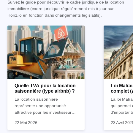
Suivez le guide pour découvrir le cadre juridique de la location
immobilière (cadre juridique régulièrement mis à jour sur
Horiz.io en fonction dans changements législatifs).
Quelle TVA pour la location
Loi Malrau
saisonnière (type airbnb) ?
complet (
condition
La location saisonnière
La loi Malra
représente une opportunité
qui permet 
attractive pour les investisseurs
d'important
souhaitant diversifier leur
d’impôts lor
22 Mai 2026
23 Avril 202
patrimoine et générer des
Et qu’a-t-on appris à la rentrée
immobilier. 
revenus complémentaires.
2024 ? Que l’assujettissement à
biens partic