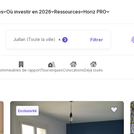
es
Où investir en 2026
Ressources
Horiz PRO
Juillan (Toute la ville)
+
Filtrer
3
s
Immeubles de rapport
Touristiques
Colocations
Déjà loués
Exclusivité