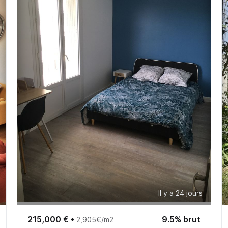
Il y a 24 jours
215,000 €
•
9.5% brut
2,905€/m2