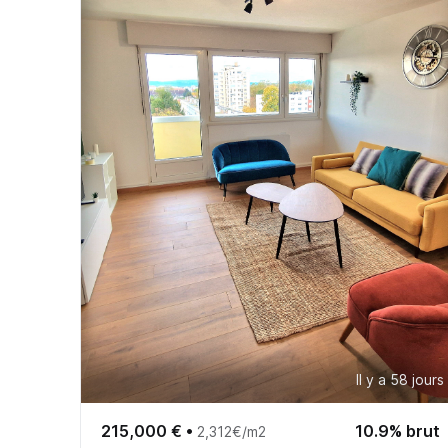
Il y a 58 jours
215,000 €
•
10.9% brut
2,312€/m2