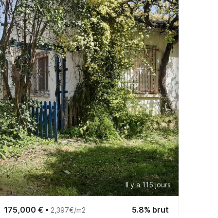
Il y a 115 jours
175,000 €
•
5.8% brut
2,397€/m2