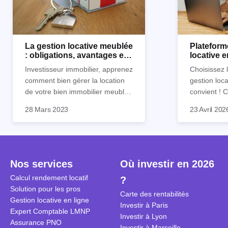
La gestion locative meublée
Plateform
: obligations, avantages et
locative 
inconvénients
Horiz.io ?
Investisseur immobilier, apprenez
Choisissez 
comment bien gérer la location
gestion loca
de votre bien immobilier meublé !
convient !
Découvrez quelles sont vos
parfaitement
28 Mars 2023
23 Avril 202
obligations en tant que
découvrez l
propriétaire, quels avantages et
locative d’Ho
inconvénients présente ce type
de location.
Nos services
Où investir en 2026
Calcul rendement locatif
?
Solution pour les pros
Carte des rentabilités
Gestion locative en ligne
Investir à Paris
Expert Comptable LMNP
Investir à Lyon
Assurance PNO
Investir à Marseille