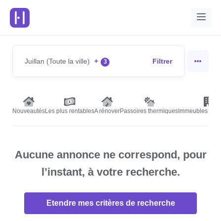
Juillan (Toute la ville)
+
Filtrer
3
Nouveautés
Les plus rentables
A rénover
Passoires thermiques
Immeubles de r
Aucune annonce ne correspond, pour
l’instant, à votre recherche.
Etendre mes critères de recherche