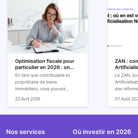
Optimisation fiscale pour
ZAN : com
particulier en 2026 : on
Artificial
vous explique tout
son impac
En tant que contribuable et
Le ZAN, po
propriétaire de biens
Artificialis
immobiliers, vous pouvez
des réforme
chercher à faire baisser votre
structurant
C'est aussi 
22 Avril 2026
07 Août 20
imposition en optimisant votre
des prochai
plus mal d
fiscalité. Il existe de
redessine l
Depuis deux
nombreuses méthodes légales
et de la con
d'assoupli
pour en profiter. Retrouvez
ricochet la
et sont lar
toutes les explications dans
bâtis.
bien que be
Nos services
Où investir en 2026
notre article.
décrivent u