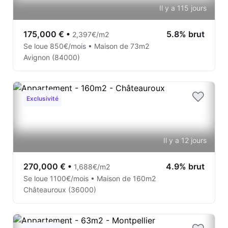
Il y a 115 jours
175,000 €
•
5.8% brut
2,397€/m2
Se loue 850€/mois • Maison de 73m2
Avignon (84000)
Exclusivité
Il y a 12 jours
270,000 €
•
4.9% brut
1,688€/m2
Se loue 1100€/mois • Maison de 160m2
Châteauroux (36000)