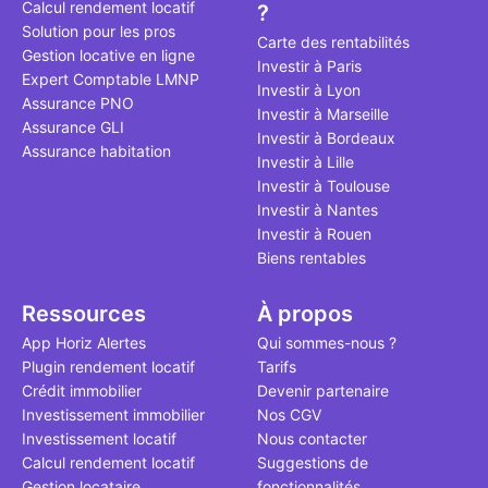
Calcul rendement locatif
?
qui, à ce jo
Solution pour les pros
le point à j
Carte des rentabilités
Gestion locative en ligne
Investir à Paris
Expert Comptable LMNP
Investir à Lyon
Assurance PNO
Investir à Marseille
Assurance GLI
Investir à Bordeaux
Assurance habitation
Investir à Lille
Investir à Toulouse
Investir à Nantes
Investir à Rouen
Biens rentables
Ressources
À propos
App Horiz Alertes
Qui sommes-nous ?
Plugin rendement locatif
Tarifs
Crédit immobilier
Devenir partenaire
Investissement immobilier
Nos CGV
Investissement locatif
Nous contacter
Calcul rendement locatif
Suggestions de
Gestion locataire
fonctionnalités