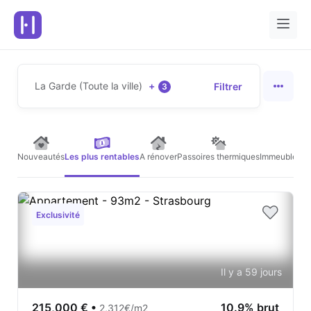
La Garde (Toute la ville)
+
Filtrer
3
Nouveautés
Les plus rentables
A rénover
Passoires thermiques
Immeubles de
Exclusivité
Il y a 59 jours
215,000 €
•
10.9% brut
2,312€/m2