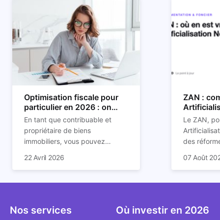
Optimisation fiscale pour
ZAN : com
particulier en 2026 : on
Artificial
vous explique tout
son impac
En tant que contribuable et
Le ZAN, po
propriétaire de biens
Artificialis
immobiliers, vous pouvez
des réforme
chercher à faire baisser votre
structurant
C'est aussi 
22 Avril 2026
07 Août 20
imposition en optimisant votre
des prochai
plus mal d
fiscalité. Il existe de
redessine l
Depuis deux
nombreuses méthodes légales
et de la con
d'assoupli
pour en profiter. Retrouvez
ricochet la
et sont lar
toutes les explications dans
bâtis.
bien que be
Nos services
Où investir en 2026
notre article.
décrivent u