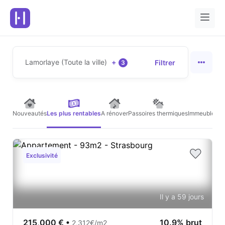
Lamorlaye (Toute la ville)
+
Filtrer
3
Nouveautés
Les plus rentables
A rénover
Passoires thermiques
Immeubles de
Exclusivité
Il y a 59 jours
215,000 €
•
10.9% brut
2,312€/m2