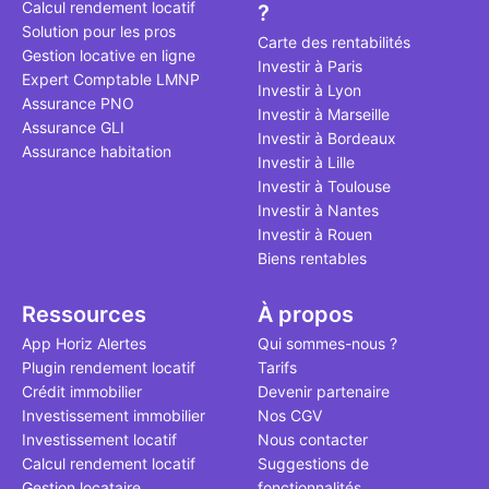
Calcul rendement locatif
?
qui, à ce jo
Solution pour les pros
le point à j
Carte des rentabilités
Gestion locative en ligne
Investir à Paris
Expert Comptable LMNP
Investir à Lyon
Assurance PNO
Investir à Marseille
Assurance GLI
Investir à Bordeaux
Assurance habitation
Investir à Lille
Investir à Toulouse
Investir à Nantes
Investir à Rouen
Biens rentables
Ressources
À propos
App Horiz Alertes
Qui sommes-nous ?
Plugin rendement locatif
Tarifs
Crédit immobilier
Devenir partenaire
Investissement immobilier
Nos CGV
Investissement locatif
Nous contacter
Calcul rendement locatif
Suggestions de
Gestion locataire
fonctionnalités