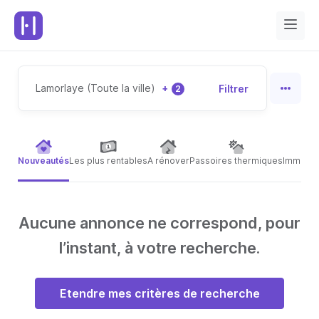
Lamorlaye (Toute la ville)
+
Filtrer
2
Nouveautés
Les plus rentables
A rénover
Passoires thermiques
Immeubl
Aucune annonce ne correspond, pour
l’instant, à votre recherche.
Etendre mes critères de recherche