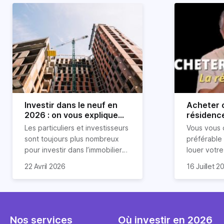
Investir dans le neuf en
Acheter o
2026 : on vous explique
résidence
tout !
règle sim
Les particuliers et investisseurs
Vous vous 
révélée
sont toujours plus nombreux
préférable
pour investir dans l’immobilier
louer votr
neuf. En effet, il existe de
principale ?
Souvent, o
22 Avril 2026
16 Juillet 2
nombreux avantages à choisir
expert en 
affirmation
ce type de bien. Nous vous
une décisi
comme "loue
expliquons tout dans cet
règle simpl
l'argent par
article.
peut vous 
faut invest
seulement 
principale 
Nos services
Où investir en 2026