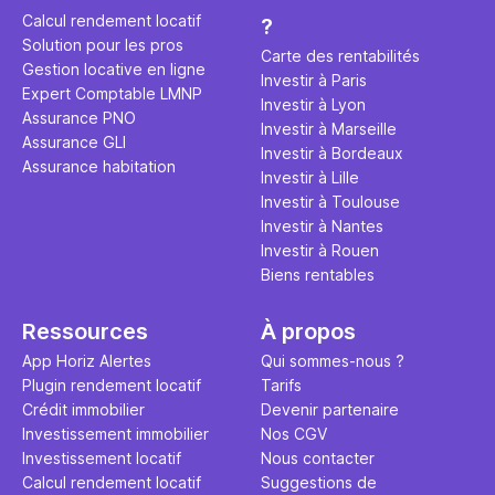
éviter des
avenir". Ce
Calcul rendement locatif
?
Cette vidé
est bien p
Solution pour les pros
ce secret 
études et s
Carte des rentabilités
Gestion locative en ligne
transforme
financière
Investir à Paris
Expert Comptable LMNP
traditionne
mener à de
Investir à Lyon
Assurance PNO
question.
sans jamais
Investir à Marseille
Assurance GLI
points de 
Investir à Bordeaux
Assurance habitation
propose un
Investir à Lille
et accessib
Investir à Toulouse
Investir à Nantes
Investir à Rouen
Biens rentables
Ressources
À propos
App Horiz Alertes
Qui sommes-nous ?
Plugin rendement locatif
Tarifs
Crédit immobilier
Devenir partenaire
Investissement immobilier
Nos CGV
Investissement locatif
Nous contacter
Calcul rendement locatif
Suggestions de