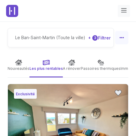
Le Ban-Saint-Martin (Toute la ville)
+
Filtrer
3
Nouveautés
Les plus rentables
A rénover
Passoires thermiques
Immeubl
Exclusivité