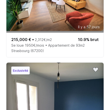
Il y a 57 jours
215,000 €
•
10.9% brut
2,312€/m2
Se loue 1950€/mois • Appartement de 93m2
Strasbourg (67200)
Exclusivité