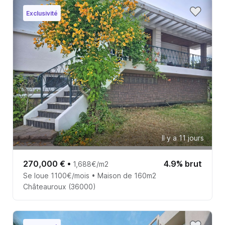
Exclusivité
Il y a 11 jours
270,000 €
•
4.9% brut
1,688€/m2
Se loue 1100€/mois • Maison de 160m2
Châteauroux (36000)