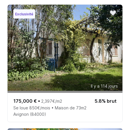
Exclusivité
Il y a 114 jours
175,000 €
•
5.8% brut
2,397€/m2
Se loue 850€/mois • Maison de 73m2
Avignon (84000)