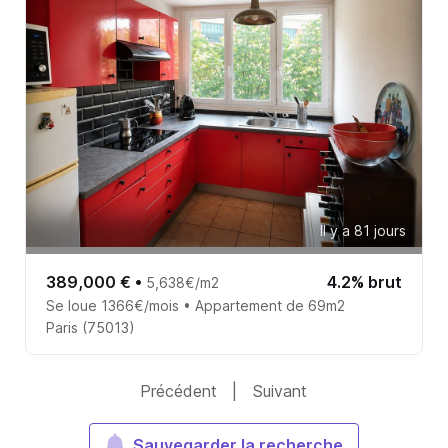
Il y a 81 jours
389,000 €
•
4.2% brut
5,638€/m2
Se loue 1366€/mois • Appartement de 69m2
Paris (75013)
Précédent
|
Suivant
Sauvegarder la recherche