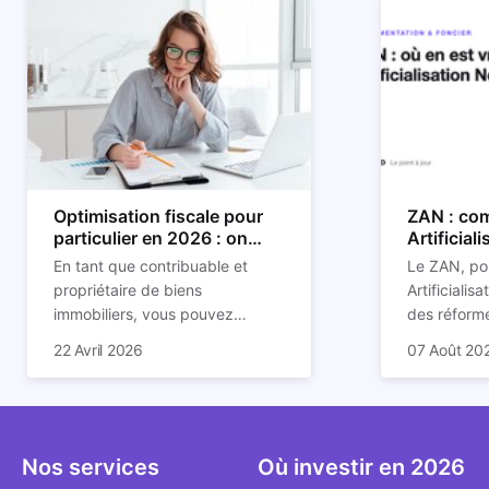
Optimisation fiscale pour
ZAN : com
particulier en 2026 : on
Artificial
vous explique tout
son impac
En tant que contribuable et
Le ZAN, po
propriétaire de biens
Artificialis
immobiliers, vous pouvez
des réforme
chercher à faire baisser votre
structurant
C'est aussi 
22 Avril 2026
07 Août 20
imposition en optimisant votre
des prochai
plus mal d
fiscalité. Il existe de
redessine l
Depuis deux
nombreuses méthodes légales
et de la con
d'assoupli
pour en profiter. Retrouvez
ricochet la
et sont lar
toutes les explications dans
bâtis.
bien que be
Nos services
Où investir en 2026
notre article.
décrivent u