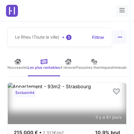
Le Rheu (Toute la ville)
+
Filtrer
3
Nouveautés
Les plus rentables
A rénover
Passoires thermiques
Immeubles de
Exclusivité
Il y a 61 jours
215,000 €
•
10.9% brut
2,312€/m2