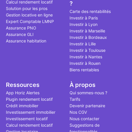
Calcul rendement locatif
?
qui, à ce jo
Solution pour les pros
le point à j
Carte des rentabilités
Gestion locative en ligne
Investir à Paris
Expert Comptable LMNP
Investir à Lyon
Assurance PNO
Investir à Marseille
Assurance GLI
Investir à Bordeaux
Assurance habitation
Investir à Lille
Investir à Toulouse
Investir à Nantes
Investir à Rouen
Biens rentables
Ressources
À propos
App Horiz Alertes
Qui sommes-nous ?
Plugin rendement locatif
Tarifs
Crédit immobilier
Devenir partenaire
Investissement immobilier
Nos CGV
Investissement locatif
Nous contacter
Calcul rendement locatif
Suggestions de
Gestion locataire
fonctionnalités