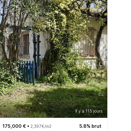
Il y a 115 jours
175,000 €
•
5.8% brut
2,397€/m2