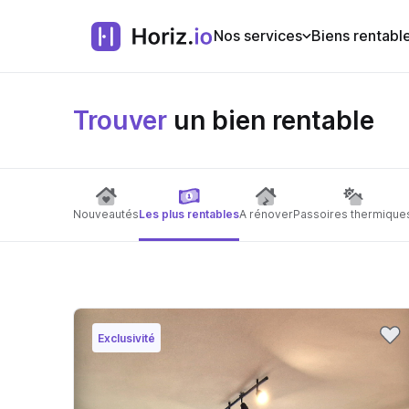
Nos services
Biens rentabl
Trouver
un bien rentable
Nouveautés
Les plus rentables
A rénover
Passoires thermique
Exclusivité