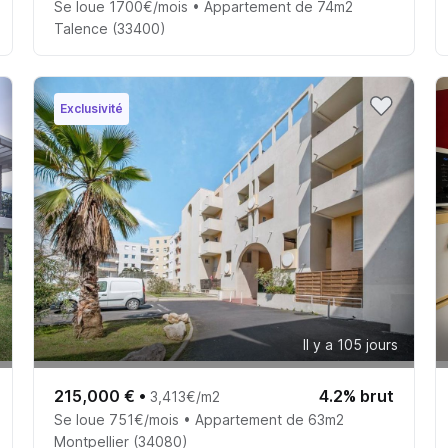
Se loue 1700€/mois • Appartement de 74m2
Talence (33400)
Exclusivité
Il y a 105 jours
215,000 €
•
4.2% brut
3,413€/m2
Se loue 751€/mois • Appartement de 63m2
Montpellier (34080)