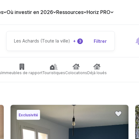
es
Où investir en 2026
Ressources
Horiz PRO
Les Achards (Toute la ville)
+
Filtrer
3
s
Immeubles de rapport
Touristiques
Colocations
Déjà loués
Exclusivité