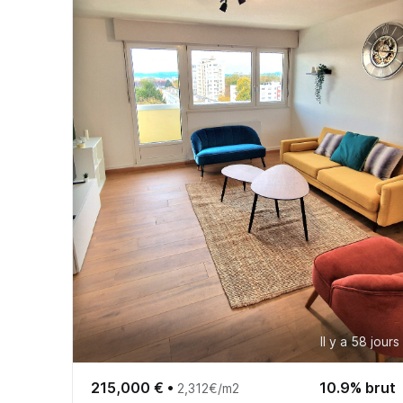
Il y a 58 jours
215,000 €
•
10.9% brut
2,312€/m2