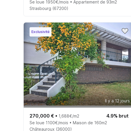
Se loue 1950€/mois • Appartement de 93m2
Strasbourg (67200)
Exclusivité
Il y a 12 jours
270,000 €
•
4.9% brut
1,688€/m2
Se loue 1100€/mois • Maison de 160m2
Châteauroux (36000)