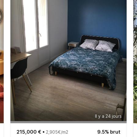
Il y a 24 jours
215,000 €
•
9.5% brut
2,905€/m2