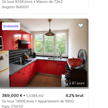
Se loue 850€/mois • Maison de 73m2
Avignon (84000)
Exclusivité
Il y a 81 jours
389,000 €
•
4.2% brut
5,638€/m2
Se loue 1366€/mois • Appartement de 69m2
Paris (75013)