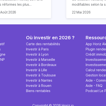
s réformes les plus
modifiables selon la s
ucturantes pour l'immobilier
st aussi l'un des sujets les
réduction des risque
La rentabilité de votr
 Août 2026
22 Mai 2026
s prochaines décennies. Il
us mal documentés en ligne.
d’impayés de loyers…
appartement sera da
dessine les règles du foncier
puis deux ans, les tentatives
location courte duré
cas 2,6 fois supérieur
de la construction, et par
assouplissement se
comporte de nombre
rendement locatif sur
ochet la valeur des biens
ccèdent et sont largement
avantages. Elle offre
peut cependant varie
à bâtis.
layées, si bien que beaucoup
également un rende
fonction de plusieurs 
Où investir en 2026 ?
Ressour
rticles décrivent un dispositif
particulièrement attrac
emplacement du log
tif
Carte des rentabilités
App Horiz Al
égé qui, à ce jour, n'existe
surtout si vous louez
taux d’occupation, fra
s
Investir à Paris
Plugin rende
. Voici le point à jour d'août
via Airbnb.
d’exploitation et qual
igne
Investir à Lyon
Crédit immobi
26.
gestion. Les détails 
MNP
Investir à Marseille
Investisseme
article.
Investir à Bordeaux
Investissemen
Investir à Lille
Calcul rende
Investir à Toulouse
Gestion loca
Investir à Nantes
Aide - Comm
Investir à Rouen
Aide - FAQ
Biens rentables
Podcast Le 
Copyright © 2026 Horiz.io