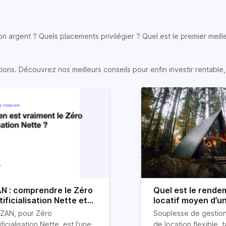
son argent ? Quels placements privilégier ? Quel est le premier meill
s. Découvrez nos meilleurs conseils pour enfin investir rentable, e
N : comprendre le Zéro
Quel est le rende
tificialisation Nette et
locatif moyen d’u
n impact sur l'immobilier
location Airbnb ?
 ZAN, pour Zéro
Souplesse de gestion
ificialisation Nette, est l'une
de location flexible, t