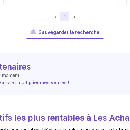
<
1
>
Sauvegarder la recherche
tenaires
le moment.
riz et multiplier mes ventes !
ifs les plus rentables à Les Ach
bilières rentables triées sur le volet, classées selon le
taux