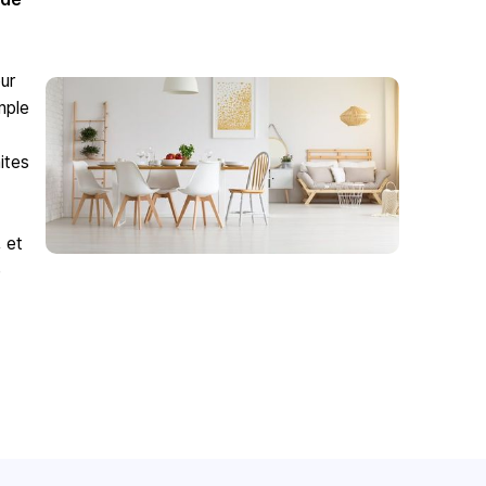
ur
mple
ites
 et
e