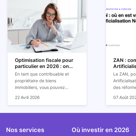
Optimisation fiscale pour
ZAN : com
particulier en 2026 : on
Artificial
vous explique tout
son impac
En tant que contribuable et
Le ZAN, po
propriétaire de biens
Artificialis
immobiliers, vous pouvez
des réforme
chercher à faire baisser votre
structurant
C'est aussi 
22 Avril 2026
07 Août 20
imposition en optimisant votre
des prochai
plus mal d
fiscalité. Il existe de
redessine l
Depuis deux
nombreuses méthodes légales
et de la con
d'assoupli
pour en profiter. Retrouvez
ricochet la
et sont lar
toutes les explications dans
bâtis.
bien que be
Nos services
Où investir en 2026
notre article.
décrivent u