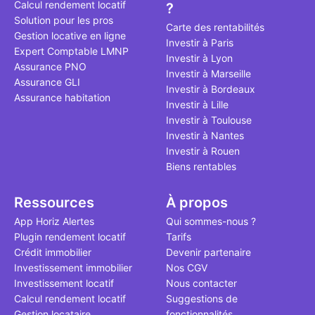
Calcul rendement locatif
?
qui, à ce jo
Solution pour les pros
le point à j
Carte des rentabilités
Gestion locative en ligne
Investir à Paris
Expert Comptable LMNP
Investir à Lyon
Assurance PNO
Investir à Marseille
Assurance GLI
Investir à Bordeaux
Assurance habitation
Investir à Lille
Investir à Toulouse
Investir à Nantes
Investir à Rouen
Biens rentables
Ressources
À propos
App Horiz Alertes
Qui sommes-nous ?
Plugin rendement locatif
Tarifs
Crédit immobilier
Devenir partenaire
Investissement immobilier
Nos CGV
Investissement locatif
Nous contacter
Calcul rendement locatif
Suggestions de
Gestion locataire
fonctionnalités