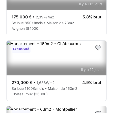
Il y a 115 jours
175,000 €
•
5.8% brut
2,397€/m2
Se loue 850€/mois • Maison de 73m2
Avignon (84000)
Exclusivité
Il y a 12 jours
270,000 €
•
4.9% brut
1,688€/m2
Se loue 1100€/mois • Maison de 160m2
Châteauroux (36000)