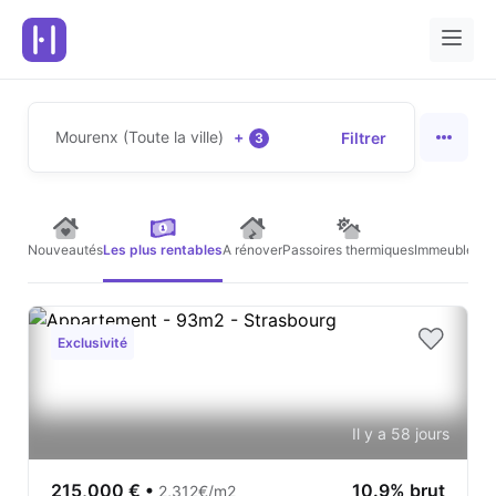
Mourenx (Toute la ville)
+
Filtrer
3
Nouveautés
Les plus rentables
A rénover
Passoires thermiques
Immeubles de
Exclusivité
Il y a 58 jours
215,000 €
•
10.9% brut
2,312€/m2