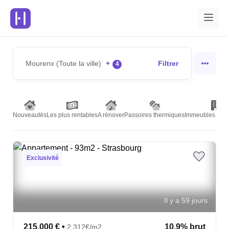
Mourenx (Toute la ville)
+
Filtrer
4
Nouveautés
Les plus rentables
A rénover
Passoires thermiques
Immeubles de r
Exclusivité
Il y a 59 jours
215,000 €
•
10.9% brut
2,312€/m2