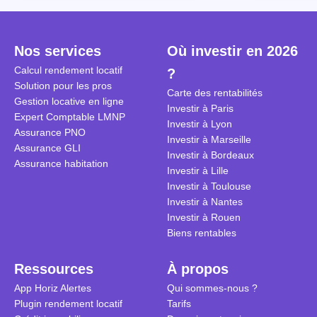
Cependant, il est crucial de
la TVA est généralisé pour les
historique d
maîtriser les aspects fiscaux,
séjours dans une location
Quels sont 
notamment la TVA, afin
saisonnière dans certaines
quelles dém
Nos services
Où investir en 2026
d'optimiser cette activité.
conditions. On fait le point dans
pour en bén
Calcul rendement locatif
?
cet article.
guide compl
Solution pour les pros
Carte des rentabilités
Gestion locative en ligne
Investir à Paris
Expert Comptable LMNP
Investir à Lyon
Assurance PNO
Investir à Marseille
Assurance GLI
Investir à Bordeaux
Assurance habitation
Investir à Lille
Investir à Toulouse
Investir à Nantes
Investir à Rouen
Biens rentables
Ressources
À propos
App Horiz Alertes
Qui sommes-nous ?
Plugin rendement locatif
Tarifs