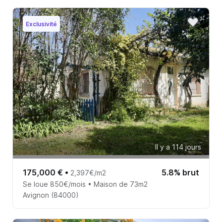
Exclusivité
Il y a 114 jours
175,000 €
•
5.8% brut
2,397€/m2
Se loue 850€/mois • Maison de 73m2
Avignon (84000)