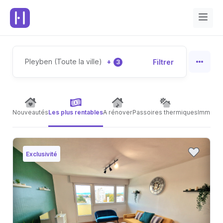
Pleyben (Toute la ville)
+
Filtrer
3
Nouveautés
Les plus rentables
A rénover
Passoires thermiques
Immeubl
Exclusivité