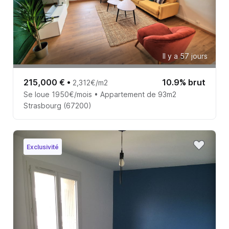
Il y a 57 jours
215,000 €
•
10.9% brut
2,312€/m2
Se loue 1950€/mois • Appartement de 93m2
Strasbourg (67200)
Exclusivité