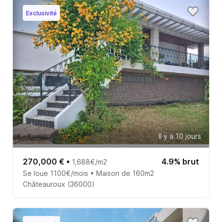
Exclusivité
Il y a 10 jours
270,000 €
•
4.9% brut
1,688€/m2
Se loue 1100€/mois • Maison de 160m2
Châteauroux (36000)