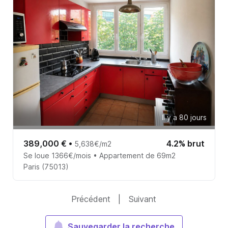
Il y a 80 jours
389,000 €
•
4.2% brut
5,638€/m2
Se loue 1366€/mois • Appartement de 69m2
Paris (75013)
Précédent
|
Suivant
Sauvegarder la recherche