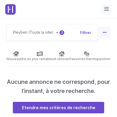
Pleyben (Toute la ville)
+
Filtrer
3
Nouveautés
Les plus rentables
A rénover
Passoires thermiques
Immeubl
Aucune annonce ne correspond, pour
l’instant, à votre recherche.
Etendre mes critères de recherche