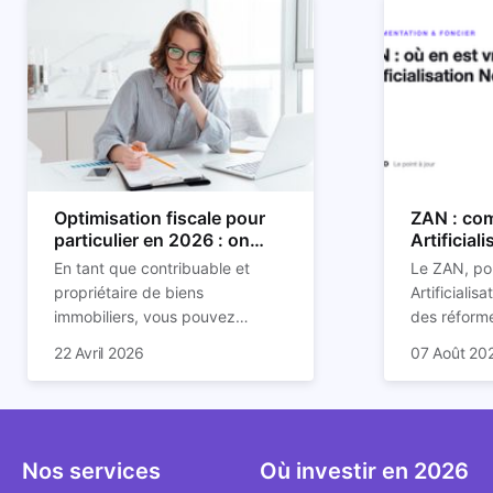
Optimisation fiscale pour
ZAN : com
particulier en 2026 : on
Artificial
vous explique tout
son impac
En tant que contribuable et
Le ZAN, po
propriétaire de biens
Artificialis
immobiliers, vous pouvez
des réforme
chercher à faire baisser votre
structurant
C'est aussi 
22 Avril 2026
07 Août 20
imposition en optimisant votre
des prochai
plus mal d
fiscalité. Il existe de
redessine l
Depuis deux
nombreuses méthodes légales
et de la con
d'assoupli
pour en profiter. Retrouvez
ricochet la
et sont lar
toutes les explications dans
bâtis.
bien que be
Nos services
Où investir en 2026
notre article.
décrivent u