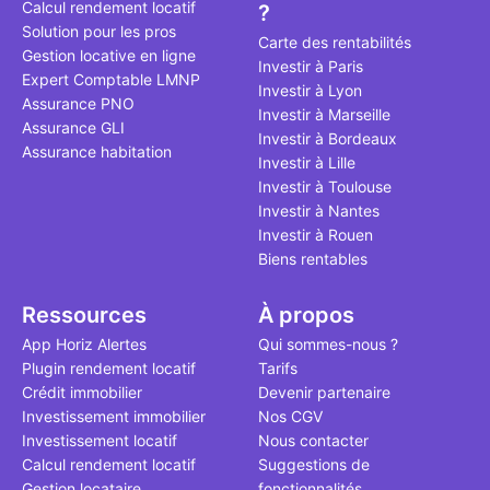
Calcul rendement locatif
?
qui, à ce jo
Solution pour les pros
le point à j
Carte des rentabilités
Gestion locative en ligne
Investir à Paris
Expert Comptable LMNP
Investir à Lyon
Assurance PNO
Investir à Marseille
Assurance GLI
Investir à Bordeaux
Assurance habitation
Investir à Lille
Investir à Toulouse
Investir à Nantes
Investir à Rouen
Biens rentables
Ressources
À propos
App Horiz Alertes
Qui sommes-nous ?
Plugin rendement locatif
Tarifs
Crédit immobilier
Devenir partenaire
Investissement immobilier
Nos CGV
Investissement locatif
Nous contacter
Calcul rendement locatif
Suggestions de
Gestion locataire
fonctionnalités