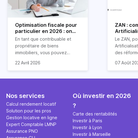
Optimisation fiscale pour
ZAN : co
particulier en 2026 : on
Artificial
vous explique tout
son impac
En tant que contribuable et
Le ZAN, po
propriétaire de biens
Artificialis
immobiliers, vous pouvez
des réforme
chercher à faire baisser votre
structurant
C'est aussi 
22 Avril 2026
07 Août 20
imposition en optimisant votre
des procha
plus mal d
fiscalité. Il existe de
redessine l
Depuis deux
nombreuses méthodes légales
et de la co
d'assoupli
pour en profiter. Retrouvez
ricochet la
succèdent 
toutes les explications dans
déjà bâtis.
relayées, 
Nos services
Où investir en 2026
notre article.
d'articles d
Calcul rendement locatif
?
allégé qui, 
Solution pour les pros
pas. Voici l
Carte des rentabilités
Gestion locative en ligne
2026.
Investir à Paris
Expert Comptable LMNP
Investir à Lyon
Assurance PNO
Investir à Marseille
Assurance GLI