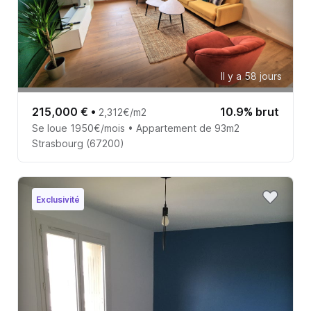
Il y a 58 jours
215,000 €
•
10.9% brut
2,312€/m2
Se loue 1950€/mois • Appartement de 93m2
Strasbourg (67200)
Exclusivité