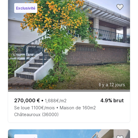
Exclusivité
Il y a 12 jours
270,000 €
•
4.9% brut
1,688€/m2
Se loue 1100€/mois • Maison de 160m2
Châteauroux (36000)