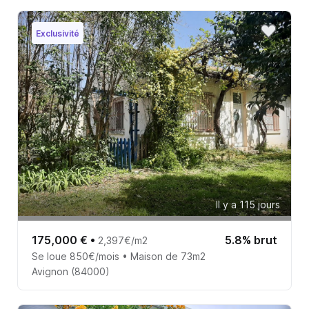
Exclusivité
Il y a 115 jours
175,000 €
•
5.8% brut
2,397€/m2
Se loue 850€/mois • Maison de 73m2
Avignon (84000)