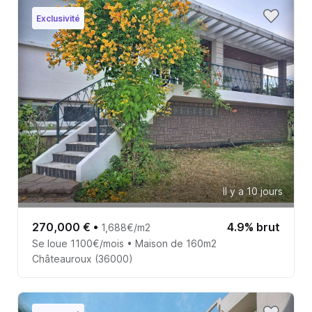
Exclusivité
Il y a 10 jours
270,000 €
•
4.9% brut
1,688€/m2
Se loue 1100€/mois • Maison de 160m2
Châteauroux (36000)