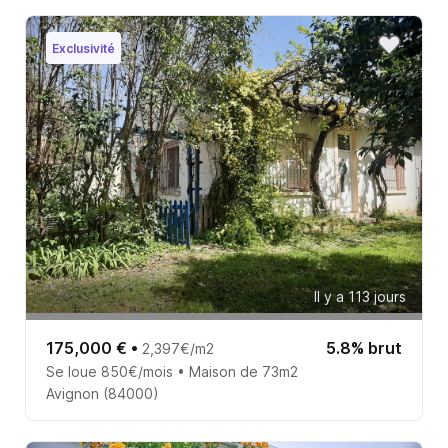
Exclusivité
Il y a 113 jours
175,000 €
•
5.8% brut
2,397€/m2
Se loue 850€/mois • Maison de 73m2
Avignon (84000)