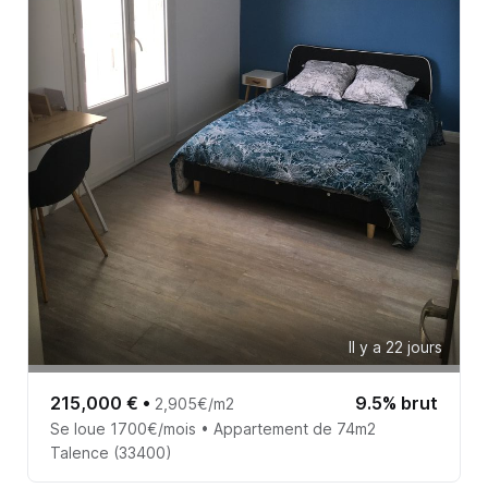
Il y a 22 jours
215,000 €
•
9.5% brut
2,905€/m2
Se loue 1700€/mois • Appartement de 74m2
Talence (33400)