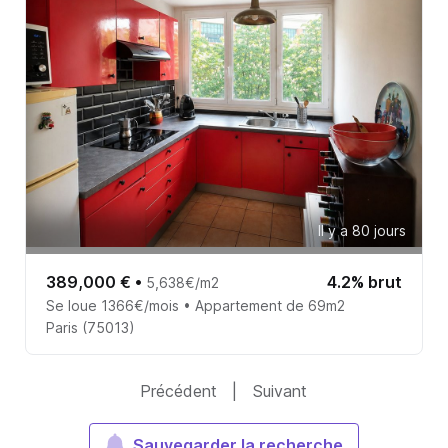
Il y a 80 jours
389,000 €
•
4.2% brut
5,638€/m2
Se loue 1366€/mois • Appartement de 69m2
Paris (75013)
Précédent
|
Suivant
Sauvegarder la recherche