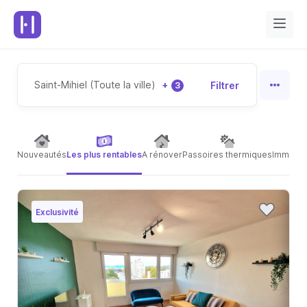
Saint-Mihiel (Toute la ville)
+
Filtrer
3
Nouveautés
Les plus rentables
A rénover
Passoires thermiques
Immeubl
Exclusivité