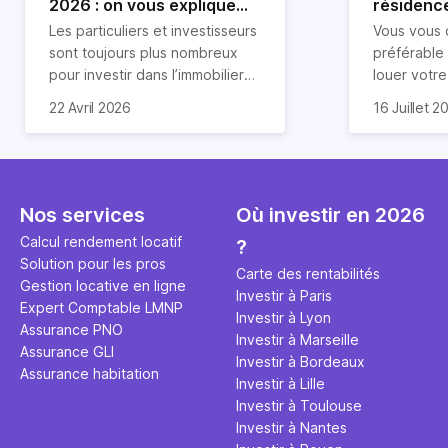
2026 : on vous explique
résidence
tout !
règle sim
Les particuliers et investisseurs
Vous vous 
révélée
sont toujours plus nombreux
préférable
pour investir dans l’immobilier
louer votr
neuf. En effet, il existe de
principale ?
Souvent, o
22 Avril 2026
16 Juillet 2
nombreux avantages à choisir
expert en 
affirmation
ce type de bien. Nous vous
une décisi
comme "loue
expliquons tout dans cet
règle simpl
l'argent par
article.
peut vous 
faut invest
seulement 
principale 
Nos services
Où investir en 2026
éviter des
avenir". Ce
Calcul rendement locatif
?
Cette vidé
est bien p
Solution pour les pros
ce secret 
études et s
Carte des rentabilités
Gestion locative en ligne
transforme
financière
Investir à Paris
Expert Comptable LMNP
traditionne
mener à de
Investir à Lyon
Assurance PNO
question.
sans jamais
Investir à Marseille
Assurance GLI
points de 
Investir à Bordeaux
Assurance habitation
propose un
Investir à Lille
et accessib
Investir à Toulouse
Investir à Nantes