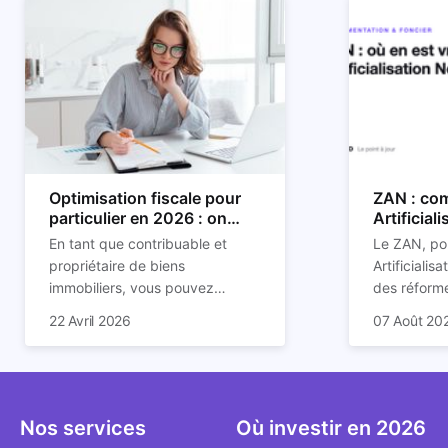
Optimisation fiscale pour
ZAN : com
particulier en 2026 : on
Artificial
vous explique tout
son impac
En tant que contribuable et
Le ZAN, po
propriétaire de biens
Artificialis
immobiliers, vous pouvez
des réforme
chercher à faire baisser votre
structurant
C'est aussi 
22 Avril 2026
07 Août 20
imposition en optimisant votre
des prochai
plus mal d
fiscalité. Il existe de
redessine l
Depuis deux
nombreuses méthodes légales
et de la con
d'assoupli
pour en profiter. Retrouvez
ricochet la
et sont lar
toutes les explications dans
bâtis.
bien que be
Nos services
Où investir en 2026
notre article.
décrivent u