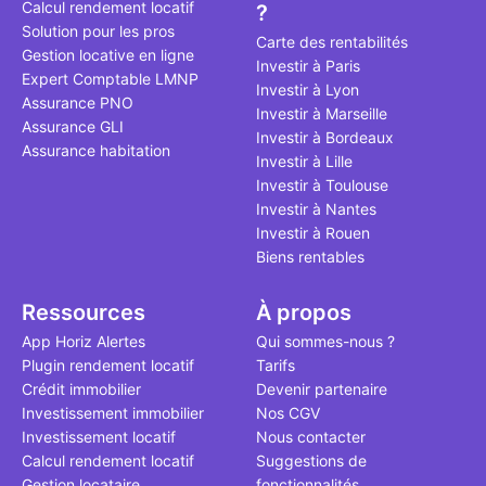
Calcul rendement locatif
?
qui, à ce jo
Solution pour les pros
le point à j
Carte des rentabilités
Gestion locative en ligne
Investir à Paris
Expert Comptable LMNP
Investir à Lyon
Assurance PNO
Investir à Marseille
Assurance GLI
Investir à Bordeaux
Assurance habitation
Investir à Lille
Investir à Toulouse
Investir à Nantes
Investir à Rouen
Biens rentables
Ressources
À propos
App Horiz Alertes
Qui sommes-nous ?
Plugin rendement locatif
Tarifs
Crédit immobilier
Devenir partenaire
Investissement immobilier
Nos CGV
Investissement locatif
Nous contacter
Calcul rendement locatif
Suggestions de
Gestion locataire
fonctionnalités