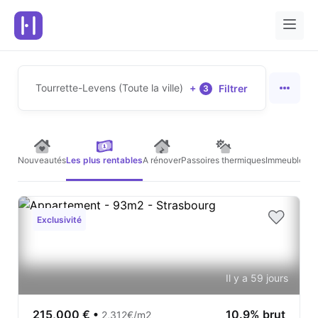
Tourrette-Levens (Toute la ville)
+
Filtrer
3
Nouveautés
Les plus rentables
A rénover
Passoires thermiques
Immeubles de
Exclusivité
Il y a 59 jours
215,000 €
•
10.9% brut
2,312€/m2