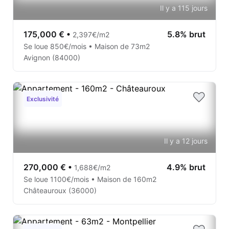
Il y a 115 jours
175,000 €
•
5.8% brut
2,397€/m2
Se loue 850€/mois • Maison de 73m2
Avignon (84000)
Exclusivité
Il y a 12 jours
270,000 €
•
4.9% brut
1,688€/m2
Se loue 1100€/mois • Maison de 160m2
Châteauroux (36000)