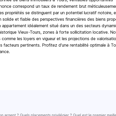
 annonce correspond un taux de rendement brut méticuleuseme
s propriétés se distinguent par un potentiel lucratif notoire, 
 solide et fiable des perspectives financières des biens prop
un appartement idéalement situé dans un des secteurs dynam
'historique Vieux-Tours, zones à forte sollicitation locative. No
 comme les loyers en vigueur et les projections de valorisati
 facteurs pertinents. Profitez d'une rentabilité optimale à To
iance.
son argent ? Quels placements privilégier ? Quel est le premier meill