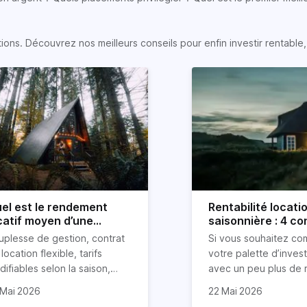
s. Découvrez nos meilleurs conseils pour enfin investir rentable, e
el est le rendement
Rentabilité locati
catif moyen d’une
saisonnière : 4 con
cation Airbnb ?
uplesse de gestion, contrat
Si vous souhaitez co
location flexible, tarifs
votre palette d’inves
ifiables selon la saison,
avec un peu plus de r
duction des risques
rentabilité de votre
que vous ayez déjà u
 Mai 2026
22 Mai 2026
impayés de loyers… la
partement sera dans ce
dans l’immobilier ou n