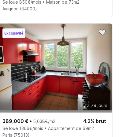
Se loue 850€/mois • Maison de 73m2
Avignon (84000)
Exclusivité
Il y a 79 jours
389,000 €
•
4.2% brut
5,638€/m2
Se loue 1366€/mois • Appartement de 69m2
Paris (75013)