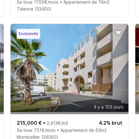
Se loue 1700€/mois • Appartement de 74m2
Talence (33400)
Exclusivité
Il y a 103 jours
215,000 €
•
4.2% brut
3,413€/m2
Se loue 751€/mois • Appartement de 63m2
Montpellier (34080)