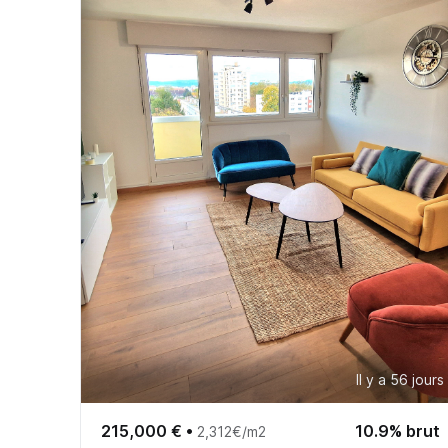
Il y a 56 jours
215,000 €
•
10.9% brut
2,312€/m2