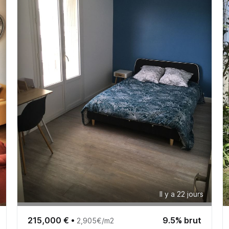
Il y a 22 jours
215,000 €
•
9.5% brut
2,905€/m2