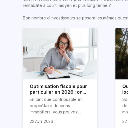
rentabilité à court, moyen et plus long terme ?
Bon nombre d'investisseurs se posent les mêmes question
Optimisation fiscale pour
Qu
particulier en 2026 : on
lo
vous explique tout
lo
En tant que contribuable et
So
propriétaire de biens
de 
immobiliers, vous pouvez
mod
chercher à faire baisser votre
ré
La 
22 Avril 2026
22
imposition en optimisant votre
d’
ap