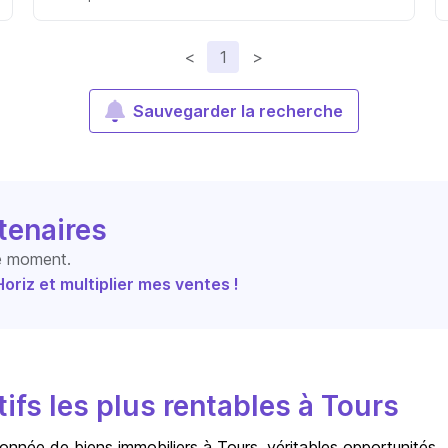
<
1
>
Sauvegarder la recherche
tenaires
le moment.
riz et multiplier mes ventes !
ifs les plus rentables à Tours
onnée de biens immobiliers à Tours, véritables opportunités