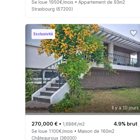
Se loue 1950€/mois • Appartement de 93m2
Strasbourg (67200)
Exclusivité
Il y a 10 jours
270,000 €
•
4.9% brut
1,688€/m2
Se loue 1100€/mois • Maison de 160m2
Châteauroux (36000)