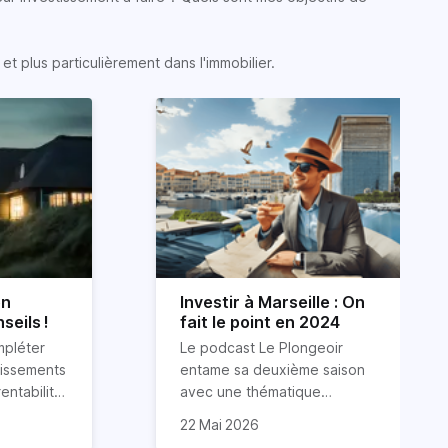
t plus particulièrement dans l'immobilier.
on
Investir à Marseille : On
seils !
fait le point en 2024
mpléter
Le podcast Le Plongeoir
tissements
entame sa deuxième saison
entabilité,
avec une thématique
n pied
captivante : mettre en avant les
Aujourd’hui, nous avons
22 Mai 2026
on, alors
professionnels de l’immobilier.
l’honneur d’accueillir Florian