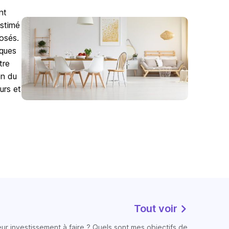
nt
estimé
osés.
iques
tre
on du
urs et
Tout voir
eur investissement à faire ? Quels sont mes objectifs de