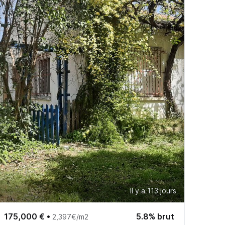
Il y a 113 jours
175,000 €
•
5.8% brut
2,397€/m2