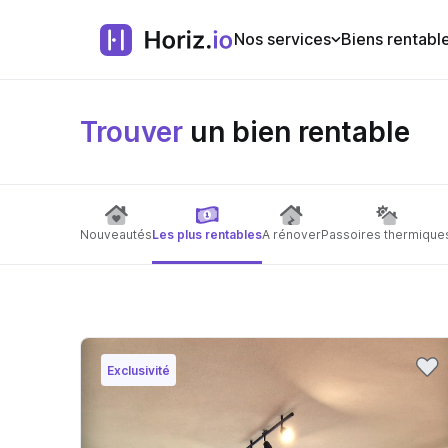
Nos services
Biens rentabl
Trouver
un bien rentable
Nouveautés
Les plus rentables
A rénover
Passoires thermique
Exclusivité