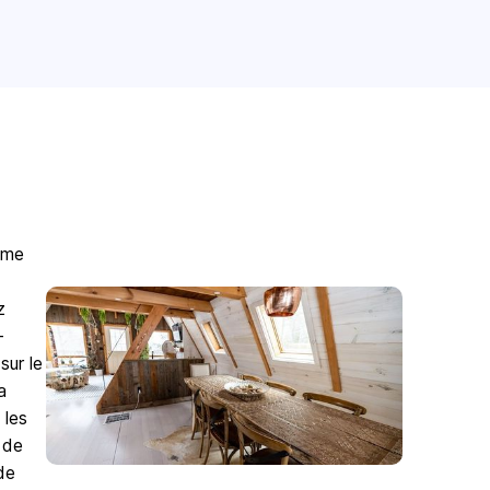
mme
z
-
sur le
a
 les
 de
de