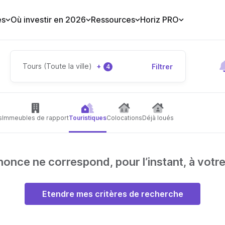
es
Où investir en 2026
Ressources
Horiz PRO
Tours (Toute la ville)
+
Filtrer
4
s
Immeubles de rapport
Touristiques
Colocations
Déjà loués
nce ne correspond, pour l’instant, à votr
Etendre mes critères de recherche