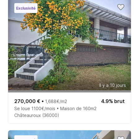
Exclusivité
Il y a 10 jours
270,000 €
•
4.9% brut
1,688€/m2
Se loue 1100€/mois • Maison de 160m2
Châteauroux (36000)