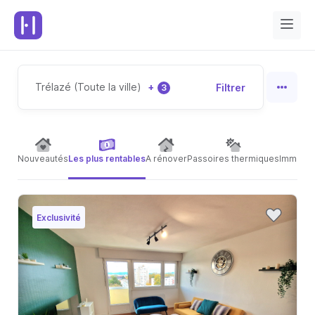
Trélazé (Toute la ville)
+
Filtrer
3
Nouveautés
Les plus rentables
A rénover
Passoires thermiques
Immeubl
Exclusivité