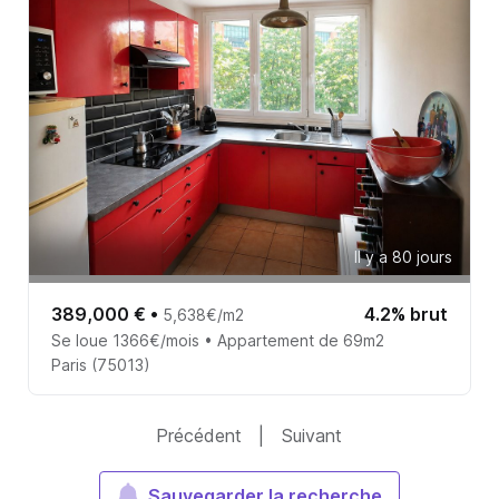
Il y a 80 jours
389,000 €
•
4.2% brut
5,638€/m2
Se loue 1366€/mois • Appartement de 69m2
Paris (75013)
Précédent
|
Suivant
Sauvegarder la recherche