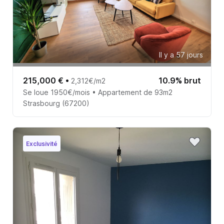
Il y a 57 jours
215,000 €
•
10.9% brut
2,312€/m2
Se loue 1950€/mois • Appartement de 93m2
Strasbourg (67200)
Exclusivité