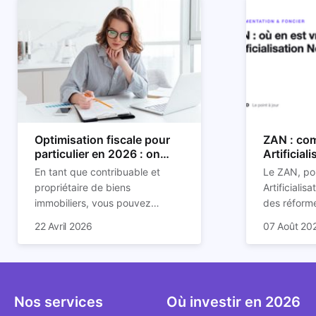
Optimisation fiscale pour
ZAN : com
particulier en 2026 : on
Artificial
vous explique tout
son impac
En tant que contribuable et
Le ZAN, po
propriétaire de biens
Artificialis
immobiliers, vous pouvez
des réforme
chercher à faire baisser votre
structurant
C'est aussi 
22 Avril 2026
07 Août 20
imposition en optimisant votre
des prochai
plus mal d
fiscalité. Il existe de
redessine l
Depuis deux
nombreuses méthodes légales
et de la con
d'assoupli
pour en profiter. Retrouvez
ricochet la
et sont lar
toutes les explications dans
bâtis.
bien que be
Nos services
Où investir en 2026
notre article.
décrivent u