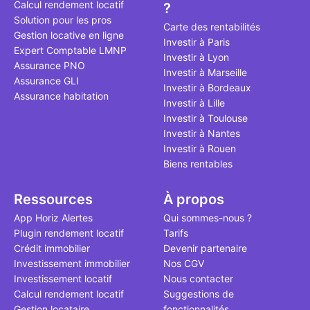
Calcul rendement locatif
?
qui, à ce jo
Solution pour les pros
le point à j
Carte des rentabilités
Gestion locative en ligne
Investir à Paris
Expert Comptable LMNP
Investir à Lyon
Assurance PNO
Investir à Marseille
Assurance GLI
Investir à Bordeaux
Assurance habitation
Investir à Lille
Investir à Toulouse
Investir à Nantes
Investir à Rouen
Biens rentables
Ressources
À propos
App Horiz Alertes
Qui sommes-nous ?
Plugin rendement locatif
Tarifs
Crédit immobilier
Devenir partenaire
Investissement immobilier
Nos CGV
Investissement locatif
Nous contacter
Calcul rendement locatif
Suggestions de
Gestion locataire
fonctionnalités