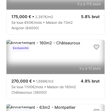
Il y a 115 jours
175,000 €
•
5.8% brut
2,397€/m2
Se loue 850€/mois • Maison de 73m2
Avignon (84000)
Exclusivité
Il y a 12 jours
270,000 €
•
4.9% brut
1,688€/m2
Se loue 1100€/mois • Maison de 160m2
Châteauroux (36000)