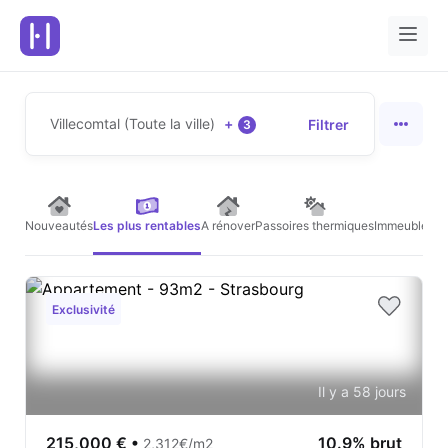
Villecomtal (Toute la ville)
+
Filtrer
3
Nouveautés
Les plus rentables
A rénover
Passoires thermiques
Immeubles de
Exclusivité
Il y a 58 jours
215,000 €
•
10.9% brut
2,312€/m2