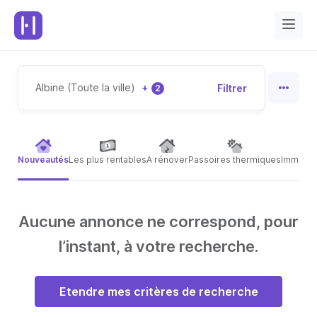
Albine (Toute la ville)
+
Filtrer
2
Nouveautés
Les plus rentables
A rénover
Passoires thermiques
Immeubl
Aucune annonce ne correspond, pour
l’instant, à votre recherche.
Etendre mes critères de recherche