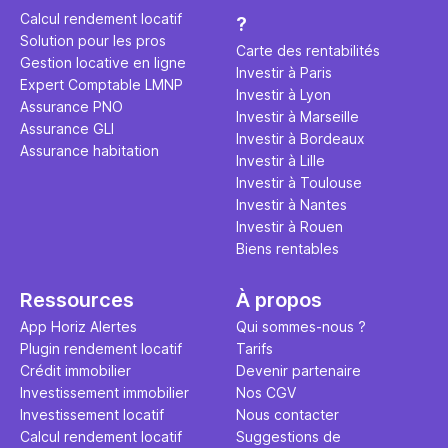
éviter des
avenir". Ce
Calcul rendement locatif
?
Cette vidé
est bien p
Solution pour les pros
ce secret 
études et s
Carte des rentabilités
Gestion locative en ligne
transforme
financière
Investir à Paris
Expert Comptable LMNP
traditionne
mener à de
Investir à Lyon
Assurance PNO
question.
sans jamais
Investir à Marseille
Assurance GLI
points de 
Investir à Bordeaux
Assurance habitation
propose un
Investir à Lille
et accessib
Investir à Toulouse
Investir à Nantes
Investir à Rouen
Biens rentables
Ressources
À propos
App Horiz Alertes
Qui sommes-nous ?
Plugin rendement locatif
Tarifs
Crédit immobilier
Devenir partenaire
Investissement immobilier
Nos CGV
Investissement locatif
Nous contacter
Calcul rendement locatif
Suggestions de