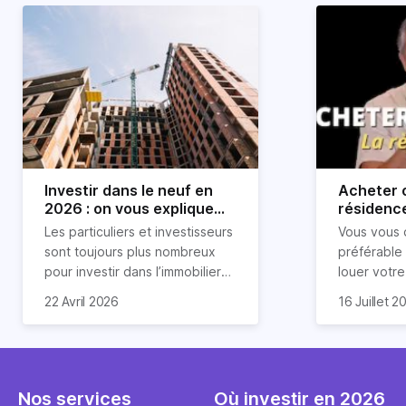
Investir dans le neuf en
Acheter o
2026 : on vous explique
résidence
tout !
règle sim
Les particuliers et investisseurs
Vous vous 
révélée
sont toujours plus nombreux
préférable
pour investir dans l’immobilier
louer votr
neuf. En effet, il existe de
principale ?
Souvent, o
22 Avril 2026
16 Juillet 2
nombreux avantages à choisir
expert en 
affirmation
ce type de bien. Nous vous
une décisi
comme "loue
expliquons tout dans cet
règle simpl
l'argent par
article.
peut vous 
faut invest
seulement 
principale 
Nos services
Où investir en 2026