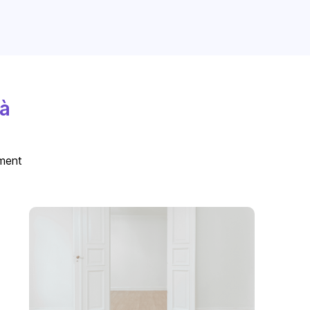
 à
ement