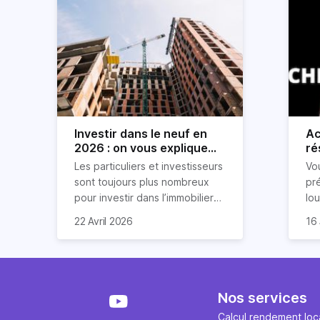
Investir dans le neuf en
Ac
2026 : on vous explique
ré
tout !
rè
Les particuliers et investisseurs
Vo
ré
sont toujours plus nombreux
pr
pour investir dans l’immobilier
lo
neuf. En effet, il existe de
pri
So
22 Avril 2026
16 
nombreux avantages à choisir
ex
af
ce type de bien. Nous vous
un
com
expliquons tout dans cet
règ
l'a
article.
pe
fau
se
pri
Nos services
év
ave
Calcul rendement loca