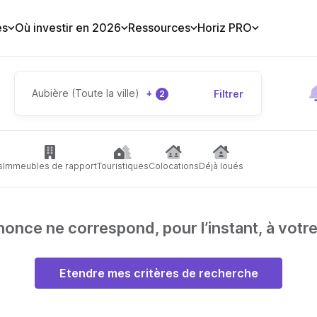
es
Où investir en 2026
Ressources
Horiz PRO
Aubière (Toute la ville)
+
Filtrer
2
s
Immeubles de rapport
Touristiques
Colocations
Déjà loués
nce ne correspond, pour l’instant, à votr
Etendre mes critères de recherche