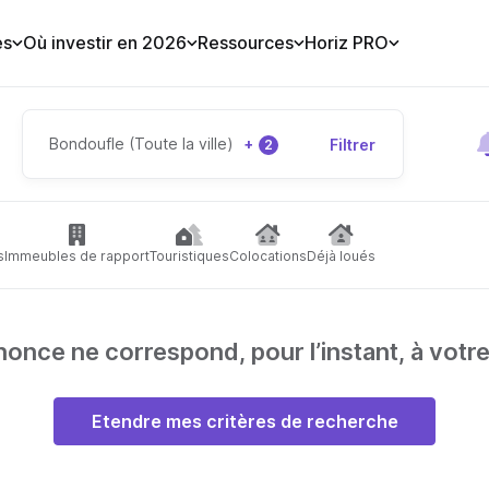
es
Où investir en 2026
Ressources
Horiz PRO
Bondoufle (Toute la ville)
+
Filtrer
2
s
Immeubles de rapport
Touristiques
Colocations
Déjà loués
nce ne correspond, pour l’instant, à votr
Etendre mes critères de recherche