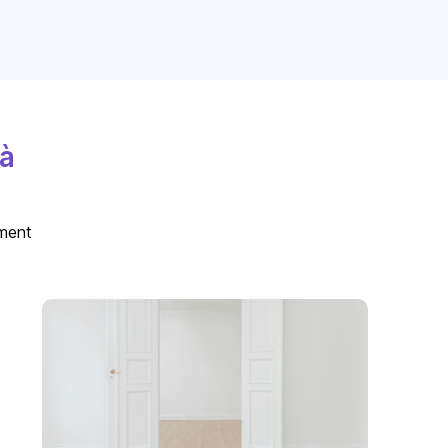
 à
ement