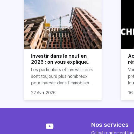
Investir dans le neuf en
Ac
2026 : on vous explique
ré
tout !
rè
Les particuliers et investisseurs
Vo
ré
sont toujours plus nombreux
pr
pour investir dans l’immobilier
lo
neuf. En effet, il existe de
pri
So
22 Avril 2026
16 
nombreux avantages à choisir
ex
af
ce type de bien. Nous vous
un
com
expliquons tout dans cet
règ
l'a
article.
pe
fau
se
pri
Nos services
év
ave
Calcul rendement loca