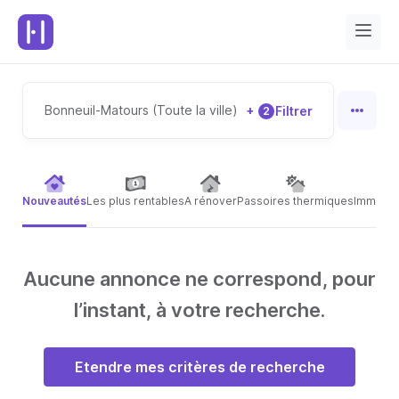
Bonneuil-Matours (Toute la ville)
+
Filtrer
2
Nouveautés
Les plus rentables
A rénover
Passoires thermiques
Immeubl
Aucune annonce ne correspond, pour
l’instant, à votre recherche.
Etendre mes critères de recherche