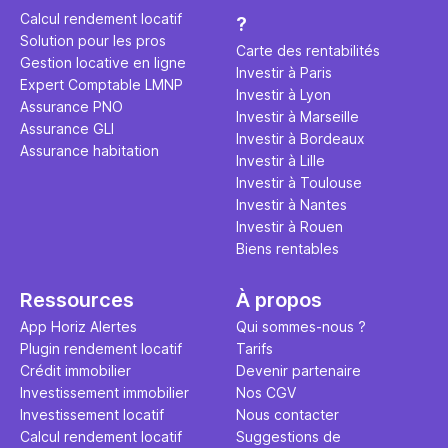
éviter des
avenir". Ce
Calcul rendement locatif
?
Cette vidé
est bien p
Solution pour les pros
ce secret 
études et s
Carte des rentabilités
Gestion locative en ligne
transforme
financière
Investir à Paris
Expert Comptable LMNP
traditionne
mener à de
Investir à Lyon
Assurance PNO
question.
sans jamais
Investir à Marseille
Assurance GLI
points de 
Investir à Bordeaux
Assurance habitation
propose un
Investir à Lille
et accessib
Investir à Toulouse
Investir à Nantes
Investir à Rouen
Biens rentables
Ressources
À propos
App Horiz Alertes
Qui sommes-nous ?
Plugin rendement locatif
Tarifs
Crédit immobilier
Devenir partenaire
Investissement immobilier
Nos CGV
Investissement locatif
Nous contacter
Calcul rendement locatif
Suggestions de