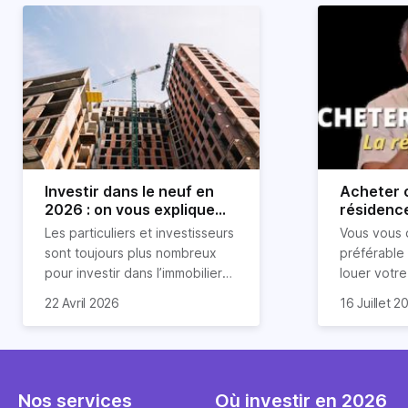
Investir dans le neuf en
Acheter o
2026 : on vous explique
résidence
tout !
règle sim
Les particuliers et investisseurs
Vous vous 
révélée
sont toujours plus nombreux
préférable
pour investir dans l’immobilier
louer votr
neuf. En effet, il existe de
principale ?
Souvent, o
22 Avril 2026
16 Juillet 2
nombreux avantages à choisir
expert en 
affirmation
ce type de bien. Nous vous
une décisi
comme "loue
expliquons tout dans cet
règle simpl
l'argent par
article.
peut vous 
faut invest
seulement 
principale 
Nos services
Où investir en 2026