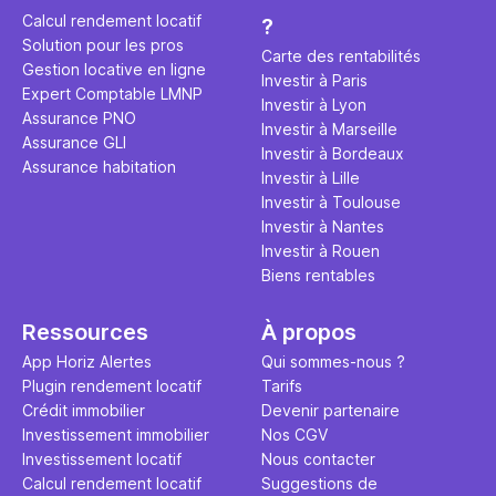
éviter des
avenir". Ce
Calcul rendement locatif
?
Cette vidé
est bien p
Solution pour les pros
ce secret 
études et s
Carte des rentabilités
Gestion locative en ligne
transforme
financière
Investir à Paris
Expert Comptable LMNP
traditionne
mener à de
Investir à Lyon
Assurance PNO
question.
sans jamais
Investir à Marseille
Assurance GLI
points de 
Investir à Bordeaux
Assurance habitation
propose un
Investir à Lille
et accessib
Investir à Toulouse
Investir à Nantes
Investir à Rouen
Biens rentables
Ressources
À propos
App Horiz Alertes
Qui sommes-nous ?
Plugin rendement locatif
Tarifs
Crédit immobilier
Devenir partenaire
Investissement immobilier
Nos CGV
Investissement locatif
Nous contacter
Calcul rendement locatif
Suggestions de