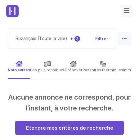
Buzançais (Toute la ville)
+
Filtrer
2
Nouveautés
Les plus rentables
A rénover
Passoires thermiques
Immeubl
Aucune annonce ne correspond, pour
l’instant, à votre recherche.
Etendre mes critères de recherche