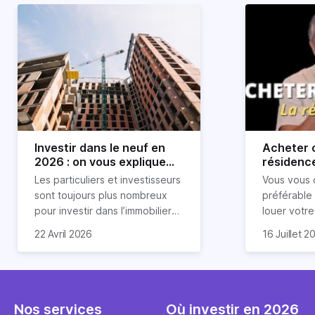
Investir dans le neuf en
Acheter o
2026 : on vous explique
résidence
tout !
règle sim
Les particuliers et investisseurs
Vous vous 
révélée
sont toujours plus nombreux
préférable
pour investir dans l’immobilier
louer votr
neuf. En effet, il existe de
principale ?
Souvent, o
22 Avril 2026
16 Juillet 2
nombreux avantages à choisir
expert en 
affirmation
ce type de bien. Nous vous
une décisi
comme "loue
expliquons tout dans cet
règle simpl
l'argent par
article.
peut vous 
faut invest
seulement 
principale 
Nos services
Où investir en 2026