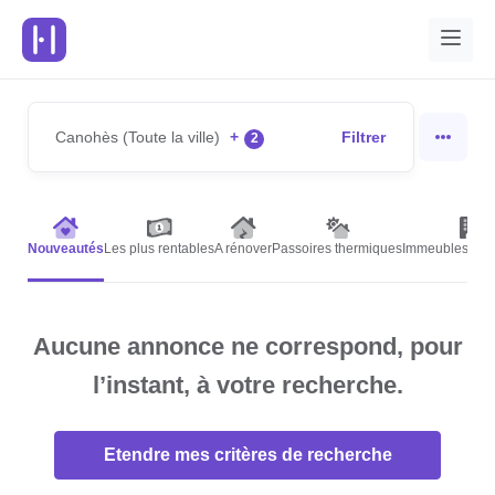
Canohès (Toute la ville)
+
Filtrer
2
Nouveautés
Les plus rentables
A rénover
Passoires thermiques
Immeubles de r
Aucune annonce ne correspond, pour
l’instant, à votre recherche.
Etendre mes critères de recherche