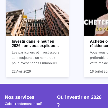
Investir dans le neuf en
Acheter o
2026 : on vous explique
résidence 
tout !
règle sim
Les particuliers et investisseurs
Vous vous d
sont toujours plus nombreux
préférable 
pour investir dans l’immobilier
votre réside
neuf. En effet, il existe de
Inutile d'êt
Souvent, o
22 Avril 2026
16 Juillet 2
nombreux avantages à choisir ce
pour prendr
affirmation
type de bien. Nous vous
éclairée. U
"louer, c'est
expliquons tout dans cet article.
la règle de
fenêtres" ou
à trancher 
sa résidenc
secondes et
sécuriser so
Nos services
Où investir en 2026
coûteuses. 
Cependant, l
Calcul rendement locatif
?
révèle ce s
plus nuancé