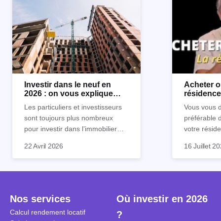
Investir dans le neuf en
Acheter o
2026 : on vous explique
résidence 
tout !
règle sim
Les particuliers et investisseurs
Vous vous d
sont toujours plus nombreux
préférable 
pour investir dans l’immobilier
votre réside
neuf. En effet, il existe de
Inutile d'êt
Souvent, o
22 Avril 2026
16 Juillet 2
nombreux avantages à choisir ce
pour prendr
affirmation
type de bien. Nous vous
éclairée. U
"louer, c'est
expliquons tout dans cet article.
la règle de
fenêtres" ou
à trancher 
sa résidenc
secondes et
sécuriser so
Nos services
Où investir en 2026
coûteuses. 
Cependant, l
Calcul rendement locatif
?
révèle ce s
plus nuancé