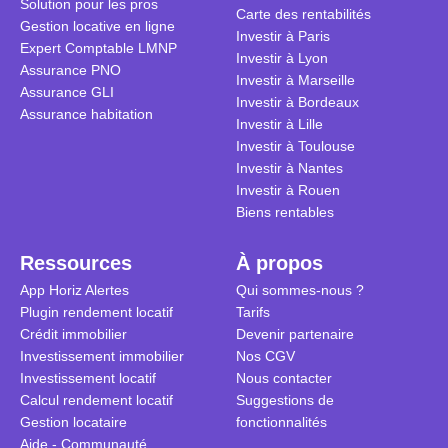
Solution pour les pros
transforme 
simulations
Carte des rentabilités
Gestion locative en ligne
traditionnel
complexes 
Investir à Paris
Expert Comptable LMNP
débats sans
Investir à Lyon
Assurance PNO
réconcilier 
Investir à Marseille
Assurance GLI
vue. Cette 
Investir à Bordeaux
Assurance habitation
approche si
Investir à Lille
tous.
Investir à Toulouse
Investir à Nantes
Investir à Rouen
Biens rentables
Ressources
À propos
App Horiz Alertes
Qui sommes-nous ?
Plugin rendement locatif
Tarifs
Crédit immobilier
Devenir partenaire
Investissement immobilier
Nos CGV
Investissement locatif
Nous contacter
Calcul rendement locatif
Suggestions de
Gestion locataire
fonctionnalités
Aide - Communauté