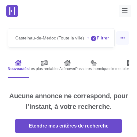
Castelnau-de-Médoc (Toute la ville)
+
Filtrer
2
Nouveautés
Les plus rentables
A rénover
Passoires thermiques
Immeubles de r
Aucune annonce ne correspond, pour
l’instant, à votre recherche.
Etendre mes critères de recherche