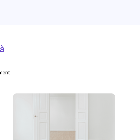
 à
ement