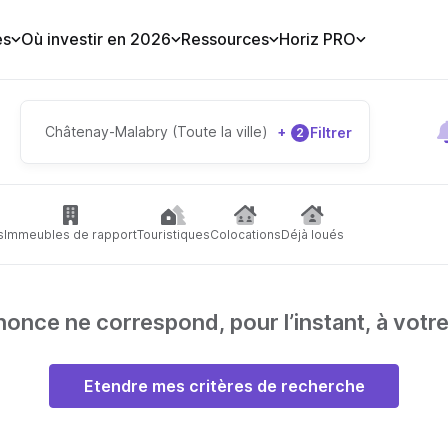
es
Où investir en 2026
Ressources
Horiz PRO
Châtenay-Malabry (Toute la ville)
+
Filtrer
2
s
Immeubles de rapport
Touristiques
Colocations
Déjà loués
nce ne correspond, pour l’instant, à votr
Etendre mes critères de recherche