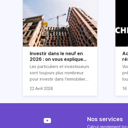
Investir dans le neuf en
Ac
2026 : on vous explique
ré
tout !
rè
Les particuliers et investisseurs
Vo
ré
sont toujours plus nombreux
pr
pour investir dans l’immobilier
lo
neuf. En effet, il existe de
pri
So
22 Avril 2026
16 
nombreux avantages à choisir
ex
af
ce type de bien. Nous vous
un
com
expliquons tout dans cet
règ
l'a
article.
pe
fau
se
pri
Nos services
év
ave
Calcul rendement loca