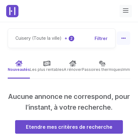
Cuisery (Toute la ville)
+
Filtrer
2
Nouveautés
Les plus rentables
A rénover
Passoires thermiques
Immeubl
Aucune annonce ne correspond, pour
l’instant, à votre recherche.
Etendre mes critères de recherche