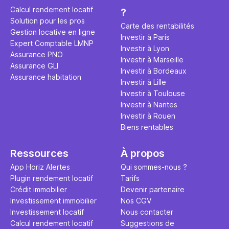
éviter des
avenir". Ce
Calcul rendement locatif
?
Cette vidé
est bien p
Solution pour les pros
ce secret 
études et s
Carte des rentabilités
Gestion locative en ligne
transforme
financière
Investir à Paris
Expert Comptable LMNP
traditionne
mener à de
Investir à Lyon
Assurance PNO
question.
sans jamais
Investir à Marseille
Assurance GLI
points de 
Investir à Bordeaux
Assurance habitation
propose un
Investir à Lille
et accessib
Investir à Toulouse
Investir à Nantes
Investir à Rouen
Biens rentables
Ressources
À propos
App Horiz Alertes
Qui sommes-nous ?
Plugin rendement locatif
Tarifs
Crédit immobilier
Devenir partenaire
Investissement immobilier
Nos CGV
Investissement locatif
Nous contacter
Calcul rendement locatif
Suggestions de