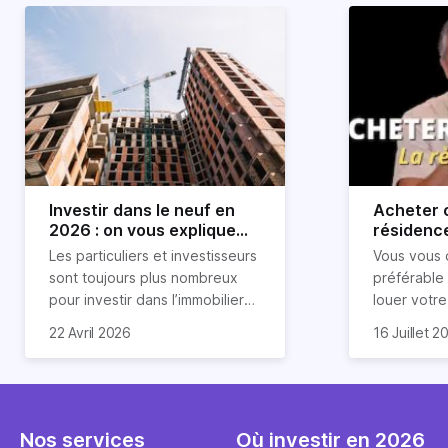
Investir dans le neuf en
Acheter o
2026 : on vous explique
résidence
tout !
règle sim
Les particuliers et investisseurs
Vous vous 
révélée
sont toujours plus nombreux
préférable
pour investir dans l’immobilier
louer votr
neuf. En effet, il existe de
principale ?
Souvent, o
22 Avril 2026
16 Juillet 2
nombreux avantages à choisir
expert en 
affirmation
ce type de bien. Nous vous
une décisi
comme "loue
expliquons tout dans cet
règle simpl
l'argent par
article.
peut vous 
faut invest
seulement 
principale 
Nos services
Où investir en 2026