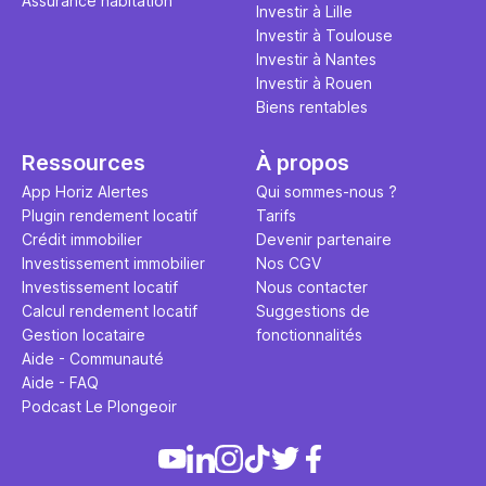
Assurance habitation
propose un
Investir à Lille
et accessib
Investir à Toulouse
Investir à Nantes
Investir à Rouen
Biens rentables
Ressources
À propos
App Horiz Alertes
Qui sommes-nous ?
Plugin rendement locatif
Tarifs
Crédit immobilier
Devenir partenaire
Investissement immobilier
Nos CGV
Investissement locatif
Nous contacter
Calcul rendement locatif
Suggestions de
Gestion locataire
fonctionnalités
Aide - Communauté
Aide - FAQ
Podcast Le Plongeoir