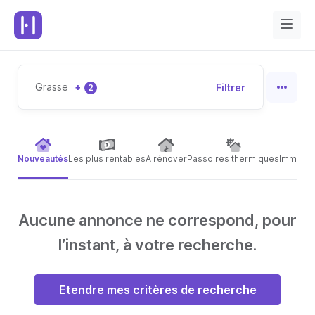
Grasse
+
Filtrer
2
Nouveautés
Les plus rentables
A rénover
Passoires thermiques
Immeubl
Aucune annonce ne correspond, pour
l’instant, à votre recherche.
Etendre mes critères de recherche