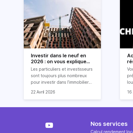
Investir dans le neuf en
Ac
2026 : on vous explique
ré
tout !
rè
Les particuliers et investisseurs
Vo
ré
sont toujours plus nombreux
pr
pour investir dans l’immobilier
lo
neuf. En effet, il existe de
pri
So
22 Avril 2026
16 
nombreux avantages à choisir
ex
af
ce type de bien. Nous vous
un
com
expliquons tout dans cet
règ
l'a
article.
pe
fau
se
pri
Nos services
év
ave
Calcul rendement loca