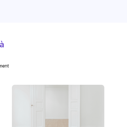
 à
ement