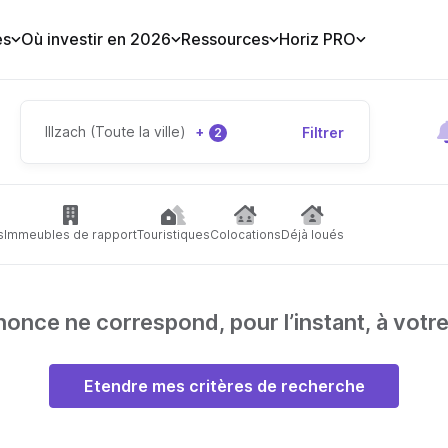
es
Où investir en 2026
Ressources
Horiz PRO
Illzach (Toute la ville)
+
Filtrer
2
s
Immeubles de rapport
Touristiques
Colocations
Déjà loués
nce ne correspond, pour l’instant, à votr
Etendre mes critères de recherche