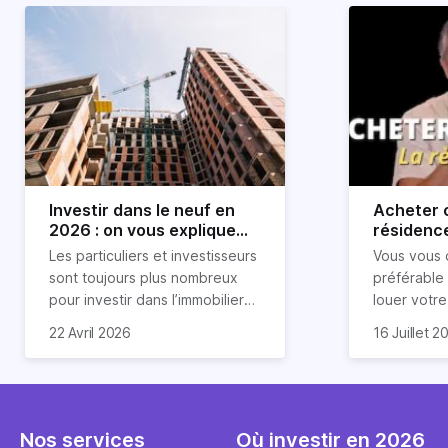
Investir dans le neuf en
Acheter o
2026 : on vous explique
résidence
tout !
règle sim
Les particuliers et investisseurs
Vous vous 
révélée
sont toujours plus nombreux
préférable
pour investir dans l’immobilier
louer votr
neuf. En effet, il existe de
principale ?
Souvent, o
22 Avril 2026
16 Juillet 2
nombreux avantages à choisir
expert en 
affirmation
ce type de bien. Nous vous
une décisi
comme "loue
expliquons tout dans cet
règle simpl
l'argent par
article.
peut vous 
faut invest
seulement 
principale 
Nos services
Où investir en 2026