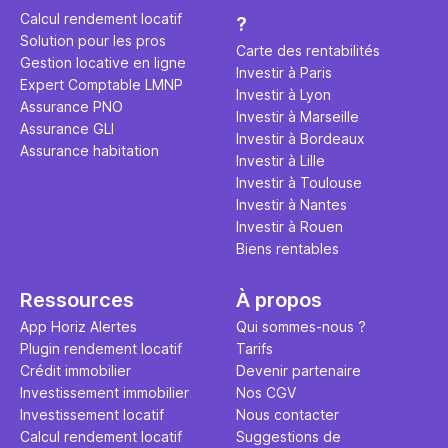
éviter des
avenir". Ce
Calcul rendement locatif
?
Cette vidé
est bien p
Solution pour les pros
ce secret 
études et s
Carte des rentabilités
Gestion locative en ligne
transforme
financière
Investir à Paris
Expert Comptable LMNP
traditionne
mener à de
Investir à Lyon
Assurance PNO
question.
sans jamais
Investir à Marseille
Assurance GLI
points de 
Investir à Bordeaux
Assurance habitation
propose un
Investir à Lille
et accessib
Investir à Toulouse
Investir à Nantes
Investir à Rouen
Biens rentables
Ressources
À propos
App Horiz Alertes
Qui sommes-nous ?
Plugin rendement locatif
Tarifs
Crédit immobilier
Devenir partenaire
Investissement immobilier
Nos CGV
Investissement locatif
Nous contacter
Calcul rendement locatif
Suggestions de