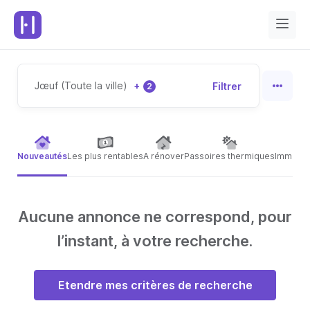
Jœuf (Toute la ville)
+
Filtrer
2
Nouveautés
Les plus rentables
A rénover
Passoires thermiques
Immeubl
Aucune annonce ne correspond, pour
l’instant, à votre recherche.
Etendre mes critères de recherche